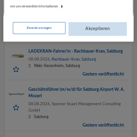
von uns verwendete Informationen
LKW-Fahrer - FS C/E CE95 - Pflanzenlogistik
08.08.2026,
Natschläger Transportgesellschaft m.b.H.
5120 St. Pantaleon
Zwecke anzeigen
Akzeptieren
Gestern veröffentlicht
LADEKRAN-Fahrer/in - Rachbauer-Kran, Salzburg
08.08.2026,
Rachbauer-Kran, Salzburg
Wals-Siezenheim, Salzburg
Gestern veröffentlicht
Geschäftsführer (m/w/d) für Salzburg Airport W. A.
Mozart
08.08.2026,
Spencer Stuart Management Consulting
GmbH
Salzburg
Gestern veröffentlicht