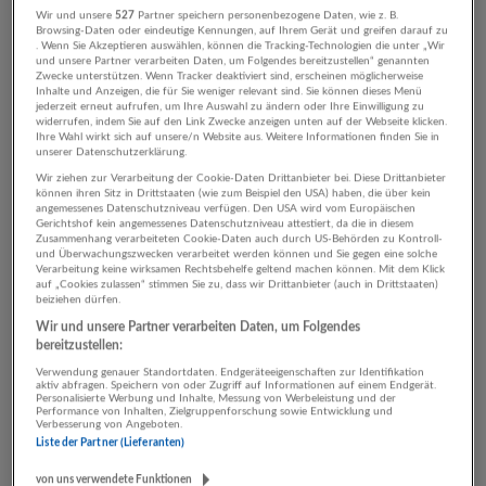
Gestern veröffentlicht
Wir und unsere
527
Partner speichern personenbezogene Daten, wie z. B.
Browsing-Daten oder eindeutige Kennungen, auf Ihrem Gerät und greifen darauf zu
. Wenn Sie Akzeptieren auswählen, können die Tracking-Technologien die unter „Wir
Buchhalter:in – mind. 30 Std. bzw. Vollzeit - Standort:
und unsere Partner verarbeiten Daten, um Folgendes bereitzustellen“ genannten
Zwecke unterstützen. Wenn Tracker deaktiviert sind, erscheinen möglicherweise
5120 St. Pantaleon
Inhalte und Anzeigen, die für Sie weniger relevant sind. Sie können dieses Menü
jederzeit erneut aufrufen, um Ihre Auswahl zu ändern oder Ihre Einwilligung zu
08.08.2026,
Natschläger Transportgesellschaft m.b.H.
widerrufen, indem Sie auf den Link Zwecke anzeigen unten auf der Webseite klicken.
5120 St. Pantaleon
Ihre Wahl wirkt sich auf unsere/n Website aus. Weitere Informationen finden Sie in
unserer Datenschutzerklärung.
Gestern veröffentlicht
Wir ziehen zur Verarbeitung der Cookie-Daten Drittanbieter bei. Diese Drittanbieter
können ihren Sitz in Drittstaaten (wie zum Beispiel den USA) haben, die über kein
angemessenes Datenschutzniveau verfügen. Den USA wird vom Europäischen
WERKSTÄTTENLEITER NUTZFAHRZEUGE - Vollzeit
Gerichtshof kein angemessenes Datenschutzniveau attestiert, da die in diesem
40 Std. 5120 St. Pantaleon
Zusammenhang verarbeiteten Cookie-Daten auch durch US-Behörden zu Kontroll-
und Überwachungszwecken verarbeitet werden können und Sie gegen eine solche
08.08.2026,
Natschläger Transportgesellschaft m.b.H.
Verarbeitung keine wirksamen Rechtsbehelfe geltend machen können. Mit dem Klick
auf „Cookies zulassen“ stimmen Sie zu, dass wir Drittanbieter (auch in Drittstaaten)
5120 St. Pantaleon
beiziehen dürfen.
Gestern veröffentlicht
Wir und unsere Partner verarbeiten Daten, um Folgendes
bereitzustellen:
LKW-Mechaniker/Schlosser - Meister - Geselle -
Verwendung genauer Standortdaten. Endgeräteeigenschaften zur Identifikation
aktiv abfragen. Speichern von oder Zugriff auf Informationen auf einem Endgerät.
Gehilfe
Personalisierte Werbung und Inhalte, Messung von Werbeleistung und der
Performance von Inhalten, Zielgruppenforschung sowie Entwicklung und
08.08.2026,
Natschläger Transportgesellschaft m.b.H.
Verbesserung von Angeboten.
Liste der Partner (Lieferanten)
5120 St. Pantaleon, Österreich
Gestern veröffentlicht
von uns verwendete Funktionen