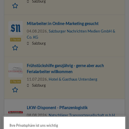
Salzburg
Mitarbeiter:in Online-Marketing gesucht
04.08.2026,
Salzburger Nachrichten Medien GmbH &
Co. KG
Top Job
Salzburg
Frühstückshilfe ganzjährig - gerne aber auch
Ferialarbeiter willkommen
11.07.2026,
Hotel & Gasthaus Untersberg
Top Job
Salzburg
LKW-Disponent - Pflanzenlogistik
08.08.2026,
Natschläger Transportgesellschaft m.b.H.
5120 St. Pantaleon
Ihre Privatsphäre ist uns wichtig