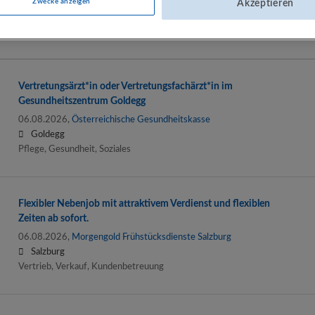
06.08.2026,
Österreichische Gesundheitskasse
Zwecke anzeigen
Akzeptieren
Mittersill
Pflege, Gesundheit, Soziales
Vertretungsärzt*in oder Vertretungsfachärzt*in im
Gesundheitszentrum Goldegg
06.08.2026,
Österreichische Gesundheitskasse
Goldegg
Pflege, Gesundheit, Soziales
Flexibler Nebenjob mit attraktivem Verdienst und flexiblen
Zeiten ab sofort.
06.08.2026,
Morgengold Frühstücksdienste Salzburg
Salzburg
Vertrieb, Verkauf, Kundenbetreuung