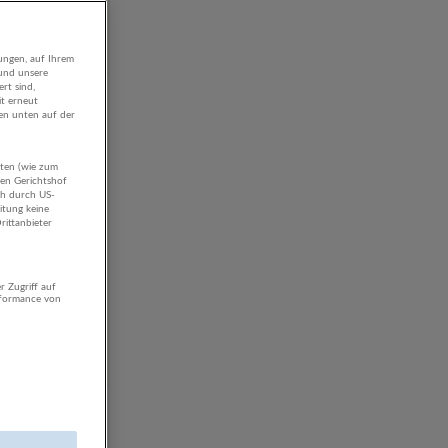
veröffentlicht
ungen, auf Ihrem
 und unsere
rt sind,
it erneut
gen unten auf der
aten (wie zum
hen Gerichtshof
ch durch US-
veröffentlicht
itung keine
rittanbieter
r Zugriff auf
rformance von