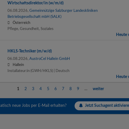
Wirtschaftsdirektor/in (w/m/d)
06.08.2026,
Gemeinnützige Salzburger Landeskliniken
Betriebsgesellschaft mbH (SALK)
Österreich
Pflege, Gesundheit, Soziales
Heute v
HKLS-Techniker (m/w/d)
06.08.2026,
AustroCel Hallein GmbH
Hallein
Installateur:in (GWH/HKLS) | Deutsch
Heute v
1
2
3
4
5
6
7
8
9
…
weiter
Jetzt Suchagent aktiviere
tisch neue Jobs per E-Mail erhalten?