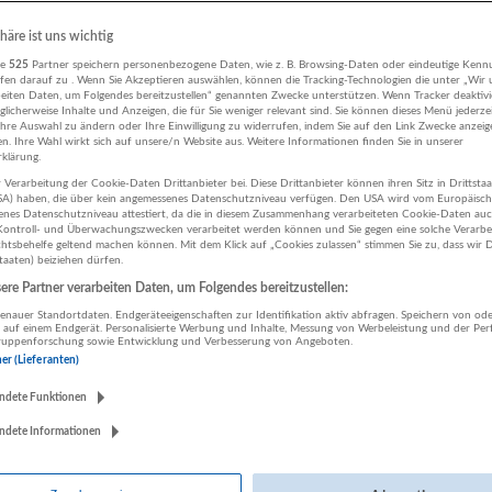
Salzburg
Assistenz, Verwaltung, Büro | Deutsch | Social Media
phäre ist uns wichtig
Gestern 
re
525
Partner speichern personenbezogene Daten, wie z. B. Browsing-Daten oder eindeutige Kenn
ifen darauf zu . Wenn Sie Akzeptieren auswählen, können die Tracking-Technologien die unter „Wir
beiten Daten, um Folgendes bereitzustellen“ genannten Zwecke unterstützen. Wenn Tracker deaktivie
licherweise Inhalte und Anzeigen, die für Sie weniger relevant sind. Sie können dieses Menü jederze
Mitarbeiter:in Online-Marketing gesucht
Top Job
Ihre Auswahl zu ändern oder Ihre Einwilligung zu widerrufen, indem Sie auf den Link Zwecke anzei
en. Ihre Wahl wirkt sich auf unsere/n Website aus. Weitere Informationen finden Sie in unserer
04.08.2026,
Salzburger Nachrichten Medien GmbH & Co. KG
klärung.
Salzburg
 Verarbeitung der Cookie-Daten Drittanbieter bei. Diese Drittanbieter können ihren Sitz in Drittsta
Online-Marketing-Manager:in
USA) haben, die über kein angemessenes Datenschutzniveau verfügen. Den USA wird vom Europäisc
enes Datenschutzniveau attestiert, da die in diesem Zusammenhang verarbeiteten Cookie-Daten au
Vor 2 Tagen 
ontroll- und Überwachungszwecken verarbeitet werden können und Sie gegen eine solche Verarbe
tsbehelfe geltend machen können. Mit dem Klick auf „Cookies zulassen“ stimmen Sie zu, dass wir D
staaten) beiziehen dürfen.
Frühstückshilfe ganzjährig - gerne aber auch
Top Job
re Partner verarbeiten Daten, um Folgendes bereitzustellen:
Ferialarbeiter willkommen
nauer Standortdaten. Endgeräteeigenschaften zur Identifikation aktiv abfragen. Speichern von ode
 auf einem Endgerät. Personalisierte Werbung und Inhalte, Messung von Werbeleistung und der Pe
11.07.2026,
Hotel & Gasthaus Untersberg
lgruppenforschung sowie Entwicklung und Verbesserung von Angeboten.
Salzburg
ner (Lieferanten)
Tourismus, Hotel, Gastronomie | Deutsch | Freundlichkeit
ndete Funktionen
ndete Informationen
Zahnärztliche Fachassistenz