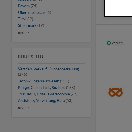
Bayern
(74)
Oberösterreich
(55)
Tirol
(39)
Steiermark
(19)
mehr »
BERUFSFELD
Vertrieb, Verkauf, Kundenbetreuung
(296)
Technik, Ingenieurwesen
(191)
Pflege, Gesundheit, Soziales
(138)
Tourismus, Hotel, Gastronomie
(77)
Assistenz, Verwaltung, Büro
(63)
mehr »