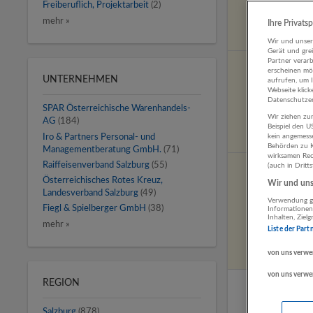
Freiberuflich, Projektarbeit
(2)
mehr »
Ihre Privats
Wir und unse
Gerät und gre
Partner verar
erscheinen mög
UNTERNEHMEN
aufrufen, um 
Webseite klick
Datenschutzer
SPAR Österreichische Warenhandels-
Wir ziehen zur
AG
(184)
Beispiel den 
Iro & Partners Personal- und
kein angemess
Behörden zu K
Managementberatung GmbH.
(71)
wirksamen Rech
Raiffeisenverband Salzburg
(55)
(auch in Dritt
Österreichisches Rotes Kreuz,
Wir und unse
Landesverband Salzburg
(49)
Verwendung ge
Fiegl & Spielberger GmbH
(38)
Informationen
Inhalten, Zie
mehr »
Liste der Part
von uns verwe
von uns verwe
REGION
Salzburg
(878)