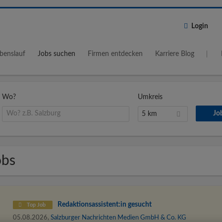
Login
benslauf
Jobs suchen
Firmen entdecken
Karriere Blog
Wo?
Umkreis
5 km
obs
Redaktions­assistent:in gesucht
Top Job
05.08.2026,
Salzburger Nachrichten Medien GmbH & Co. KG