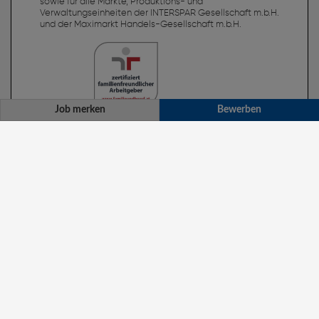
Job merken
Bewerben
Verkäufer Allrounder (m/w/d) 20-38,5 Std./Wo
Bewerben
Job merken