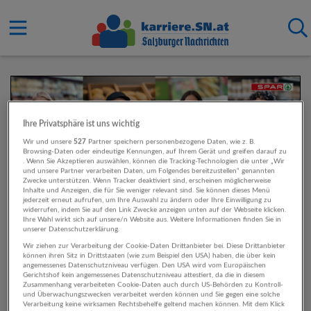
Ihre Privatsphäre ist uns wichtig
Wir und unsere
527
Partner speichern personenbezogene Daten, wie z. B.
Browsing-Daten oder eindeutige Kennungen, auf Ihrem Gerät und greifen darauf zu
. Wenn Sie Akzeptieren auswählen, können die Tracking-Technologien die unter „Wir
und unsere Partner verarbeiten Daten, um Folgendes bereitzustellen“ genannten
Zwecke unterstützen. Wenn Tracker deaktiviert sind, erscheinen möglicherweise
Inhalte und Anzeigen, die für Sie weniger relevant sind. Sie können dieses Menü
jederzeit erneut aufrufen, um Ihre Auswahl zu ändern oder Ihre Einwilligung zu
widerrufen, indem Sie auf den Link Zwecke anzeigen unten auf der Webseite klicken.
Ihre Wahl wirkt sich auf unsere/n Website aus. Weitere Informationen finden Sie in
unserer Datenschutzerklärung.
Wir ziehen zur Verarbeitung der Cookie-Daten Drittanbieter bei. Diese Drittanbieter
können ihren Sitz in Drittstaaten (wie zum Beispiel den USA) haben, die über kein
angemessenes Datenschutzniveau verfügen. Den USA wird vom Europäischen
Gerichtshof kein angemessenes Datenschutzniveau attestiert, da die in diesem
Zusammenhang verarbeiteten Cookie-Daten auch durch US-Behörden zu Kontroll-
und Überwachungszwecken verarbeitet werden können und Sie gegen eine solche
Verarbeitung keine wirksamen Rechtsbehelfe geltend machen können. Mit dem Klick