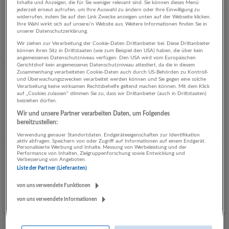
Inhalte und Anzeigen, die für Sie weniger relevant sind. Sie können dieses Menü
jederzeit erneut aufrufen, um Ihre Auswahl zu ändern oder Ihre Einwilligung zu
Nächster Karriereschritt: Vertriebscoach (w/m/d)
widerrufen, indem Sie auf den Link Zwecke anzeigen unten auf der Webseite klicken.
Ihre Wahl wirkt sich auf unsere/n Website aus. Weitere Informationen finden Sie in
05.08.2026,
Merkur Versicherung AG
unserer Datenschutzerklärung.
Graz
Wir ziehen zur Verarbeitung der Cookie-Daten Drittanbieter bei. Diese Drittanbieter
können ihren Sitz in Drittstaaten (wie zum Beispiel den USA) haben, die über kein
angemessenes Datenschutzniveau verfügen. Den USA wird vom Europäischen
Gerichtshof kein angemessenes Datenschutzniveau attestiert, da die in diesem
Zusammenhang verarbeiteten Cookie-Daten auch durch US-Behörden zu Kontroll-
Kundendiensttechniker (m/w/d) Gewerbe - Graz
und Überwachungszwecken verarbeitet werden können und Sie gegen eine solche
Verarbeitung keine wirksamen Rechtsbehelfe geltend machen können. Mit dem Klick
Umgebung und Leoben
auf „Cookies zulassen“ stimmen Sie zu, dass wir Drittanbieter (auch in Drittstaaten)
beiziehen dürfen.
29.07.2026,
Miele Gesellschaft m.b.H.
Wir und unsere Partner verarbeiten Daten, um Folgendes
Graz, 8700 Leoben
bereitzustellen:
Verwendung genauer Standortdaten. Endgeräteeigenschaften zur Identifikation
aktiv abfragen. Speichern von oder Zugriff auf Informationen auf einem Endgerät.
Personalisierte Werbung und Inhalte, Messung von Werbeleistung und der
Vorstandsassistenz für unsere Tochtergesellschaft -
Performance von Inhalten, Zielgruppenforschung sowie Entwicklung und
Verbesserung von Angeboten.
25h/Woche (Karenzvertretung)
Liste der Partner (Lieferanten)
30.06.2026,
Merkur Versicherung AG
von uns verwendete Funktionen
Graz
von uns verwendete Informationen