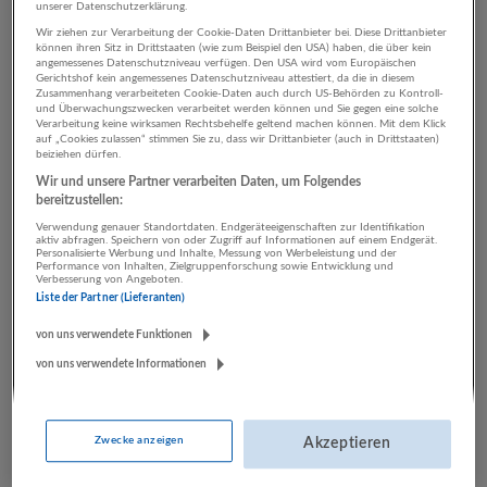
unserer Datenschutzerklärung.
Wir ziehen zur Verarbeitung der Cookie-Daten Drittanbieter bei. Diese Drittanbieter
können ihren Sitz in Drittstaaten (wie zum Beispiel den USA) haben, die über kein
2 Tourismus, Hotel,
angemessenes Datenschutzniveau verfügen. Den USA wird vom Europäischen
Gerichtshof kein angemessenes Datenschutzniveau attestiert, da die in diesem
Gastronomie Einzelhandel
Zusammenhang verarbeiteten Cookie-Daten auch durch US-Behörden zu Kontroll-
und Überwachungszwecken verarbeitet werden können und Sie gegen eine solche
Verarbeitung keine wirksamen Rechtsbehelfe geltend machen können. Mit dem Klick
Unternehmen
auf „Cookies zulassen“ stimmen Sie zu, dass wir Drittanbieter (auch in Drittstaaten)
beiziehen dürfen.
Wir und unsere Partner verarbeiten Daten, um Folgendes
bereitzustellen:
Verwendung genauer Standortdaten. Endgeräteeigenschaften zur Identifikation
aktiv abfragen. Speichern von oder Zugriff auf Informationen auf einem Endgerät.
Personalisierte Werbung und Inhalte, Messung von Werbeleistung und der
Performance von Inhalten, Zielgruppenforschung sowie Entwicklung und
Verbesserung von Angeboten.
Liste der Partner (Lieferanten)
von uns verwendete Funktionen
LUGSTEIN CONSULTING
von uns verwendete Informationen
Bergheim bei Salzburg
Bau | Beherbergung und Gastronomie | Einzelhandel |
Energieversorgung | Finanz- und Versicherungsleistungen |
Zwecke anzeigen
Akzeptieren
Gesundheitswesen | Herstellung von Waren | IT-
Dienstleistungen | Kunst, Unterhaltung und Erholung | Land-