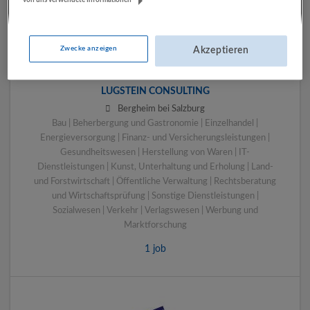
von uns verwendete Informationen
Zwecke anzeigen
Akzeptieren
LUGSTEIN CONSULTING
Bergheim bei Salzburg
Bau | Beherbergung und Gastronomie | Einzelhandel |
Energieversorgung | Finanz- und Versicherungsleistungen |
Gesundheitswesen | Herstellung von Waren | IT-
Dienstleistungen | Kunst, Unterhaltung und Erholung | Land-
und Forstwirtschaft | Öffentliche Verwaltung | Rechtsberatung
und Wirtschaftsprüfung | Sonstige Dienstleistungen |
Sozialwesen | Verkehr | Verlagswesen | Werbung und
Marktforschung
1 job