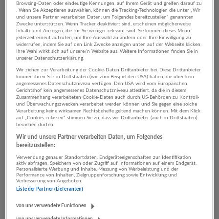
Browsing-Daten oder eindeutige Kennungen, auf Ihrem Gerät und greifen darauf zu
. Wenn Sie Akzeptieren auswählen, können die Tracking-Technologien die unter „Wir
und unsere Partner verarbeiten Daten, um Folgendes bereitzustellen“ genannten
Zwecke unterstützen. Wenn Tracker deaktiviert sind, erscheinen möglicherweise
5 Einzelhandel
Inhalte und Anzeigen, die für Sie weniger relevant sind. Sie können dieses Menü
jederzeit erneut aufrufen, um Ihre Auswahl zu ändern oder Ihre Einwilligung zu
Betriebswirtschaftslehre /
widerrufen, indem Sie auf den Link Zwecke anzeigen unten auf der Webseite klicken.
Ihre Wahl wirkt sich auf unsere/n Website aus. Weitere Informationen finden Sie in
Management Unternehmen
unserer Datenschutzerklärung.
Wir ziehen zur Verarbeitung der Cookie-Daten Drittanbieter bei. Diese Drittanbieter
können ihren Sitz in Drittstaaten (wie zum Beispiel den USA) haben, die über kein
angemessenes Datenschutzniveau verfügen. Den USA wird vom Europäischen
Gerichtshof kein angemessenes Datenschutzniveau attestiert, da die in diesem
Zusammenhang verarbeiteten Cookie-Daten auch durch US-Behörden zu Kontroll-
und Überwachungszwecken verarbeitet werden können und Sie gegen eine solche
Verarbeitung keine wirksamen Rechtsbehelfe geltend machen können. Mit dem Klick
auf „Cookies zulassen“ stimmen Sie zu, dass wir Drittanbieter (auch in Drittstaaten)
beiziehen dürfen.
Wir und unsere Partner verarbeiten Daten, um Folgendes
bereitzustellen:
Verwendung genauer Standortdaten. Endgeräteeigenschaften zur Identifikation
HOFER KG - Internationale Management Holding
aktiv abfragen. Speichern von oder Zugriff auf Informationen auf einem Endgerät.
Personalisierte Werbung und Inhalte, Messung von Werbeleistung und der
Salzburg
Performance von Inhalten, Zielgruppenforschung sowie Entwicklung und
Verbesserung von Angeboten.
Einzelhandel
Liste der Partner (Lieferanten)
von uns verwendete Funktionen