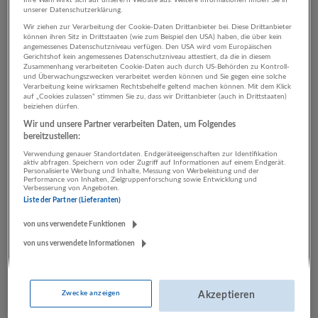
unserer Datenschutzerklärung.
Wir ziehen zur Verarbeitung der Cookie-Daten Drittanbieter bei. Diese Drittanbieter
können ihren Sitz in Drittstaaten (wie zum Beispiel den USA) haben, die über kein
2 Tourismus, Hotel,
angemessenes Datenschutzniveau verfügen. Den USA wird vom Europäischen
Gerichtshof kein angemessenes Datenschutzniveau attestiert, da die in diesem
Gastronomie Sonstige
Zusammenhang verarbeiteten Cookie-Daten auch durch US-Behörden zu Kontroll-
und Überwachungszwecken verarbeitet werden können und Sie gegen eine solche
Dienstleistungen
Verarbeitung keine wirksamen Rechtsbehelfe geltend machen können. Mit dem Klick
auf „Cookies zulassen“ stimmen Sie zu, dass wir Drittanbieter (auch in Drittstaaten)
Unternehmen
beiziehen dürfen.
Wir und unsere Partner verarbeiten Daten, um Folgendes
bereitzustellen:
Verwendung genauer Standortdaten. Endgeräteeigenschaften zur Identifikation
aktiv abfragen. Speichern von oder Zugriff auf Informationen auf einem Endgerät.
Personalisierte Werbung und Inhalte, Messung von Werbeleistung und der
Performance von Inhalten, Zielgruppenforschung sowie Entwicklung und
Verbesserung von Angeboten.
Liste der Partner (Lieferanten)
von uns verwendete Funktionen
von uns verwendete Informationen
Apleona Infra Services GmbH
Oberhausen
,
Deutschland
Sonstige Dienstleistungen | Beherbergung und Gastronomie |
Zwecke anzeigen
Akzeptieren
Gesundheitswesen