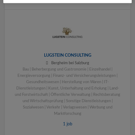
LUGSTEIN CONSULTING
Bergheim bei Salzburg
Bau | Beherbergung und Gastronomie | Einzelhandel |
Energieversorgung | Finanz- und Versicherungsleistungen |
Gesundheitswesen | Herstellung von Waren | IT-
Dienstleistungen | Kunst, Unterhaltung und Erholung | Land-
und Forstwirtschaft | Öffentliche Verwaltung | Rechtsberatung
und Wirtschaftsprüfung | Sonstige Dienstleistungen |
Sozialwesen | Verkehr | Verlagswesen | Werbung und
Marktforschung
1 job