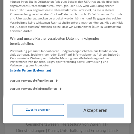
können ihren Sitz in Drittstaaten (wie zum Beispiel den USA) haben, die über kein
angemessenes Datenschutzniveau verfügen. Den USA wird vom Europäischen
Gerichtshof kein angemessenes Datenschutzniveau attestiert, da die in diesem
Zusammenhang verarbeiteten Cookie-Daten auch durch US-Behörden zu Kontroll-
1 Pädagogik, Bildung,
und Überwachungszwecken verarbeitet werden können und Sie gegen eine solche
Verarbeitung keine wirksamen Rechtsbehelfe geltend machen können. Mit dem Klick
Kinderbetreuung
auf „Cookies zulassen“ stimmen Sie zu, dass wir Drittanbieter (auch in Drittstaaten)
beiziehen dürfen.
Verlagswesen Unternehmen
Wir und unsere Partner verarbeiten Daten, um Folgendes
bereitzustellen:
Verwendung genauer Standortdaten. Endgeräteeigenschaften zur Identifikation
aktiv abfragen. Speichern von oder Zugriff auf Informationen auf einem Endgerät.
Personalisierte Werbung und Inhalte, Messung von Werbeleistung und der
Performance von Inhalten, Zielgruppenforschung sowie Entwicklung und
Verbesserung von Angeboten.
Liste der Partner (Lieferanten)
von uns verwendete Funktionen
von uns verwendete Informationen
LUGSTEIN CONSULTING
Bergheim bei Salzburg
Zwecke anzeigen
Akzeptieren
Bau | Beherbergung und Gastronomie | Einzelhandel |
Energieversorgung | Finanz- und Versicherungsleistungen |
Gesundheitswesen | Herstellung von Waren | IT-
Dienstleistungen | Kunst, Unterhaltung und Erholung | Land-