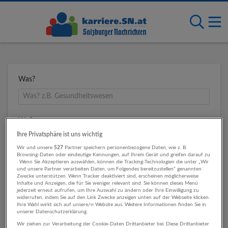
Was?
Wo?
Ihre Privatsphäre ist uns wichtig
Wir und unsere
527
Partner speichern personenbezogene Daten, wie z. B.
Browsing-Daten oder eindeutige Kennungen, auf Ihrem Gerät und greifen darauf zu
Umkreis
. Wenn Sie Akzeptieren auswählen, können die Tracking-Technologien die unter „Wir
und unsere Partner verarbeiten Daten, um Folgendes bereitzustellen“ genannten
Zwecke unterstützen. Wenn Tracker deaktiviert sind, erscheinen möglicherweise
Inhalte und Anzeigen, die für Sie weniger relevant sind. Sie können dieses Menü
jederzeit erneut aufrufen, um Ihre Auswahl zu ändern oder Ihre Einwilligung zu
widerrufen, indem Sie auf den Link Zwecke anzeigen unten auf der Webseite klicken.
Ihre Wahl wirkt sich auf unsere/n Website aus. Weitere Informationen finden Sie in
unserer Datenschutzerklärung.
Wir ziehen zur Verarbeitung der Cookie-Daten Drittanbieter bei. Diese Drittanbieter