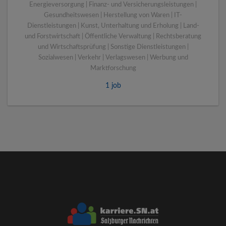
Energieversorgung | Finanz- und Versicherungsleistungen |
Gesundheitswesen | Herstellung von Waren | IT-
Dienstleistungen | Kunst, Unterhaltung und Erholung | Land-
und Forstwirtschaft | Öffentliche Verwaltung | Rechtsberatung
und Wirtschaftsprüfung | Sonstige Dienstleistungen |
Sozialwesen | Verkehr | Verlagswesen | Werbung und
Marktforschung
1 job