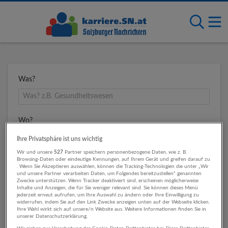
Was?
Wo?
Ihre Privatsphäre ist uns wichtig
Wir und unsere
527
Partner speichern personenbezogene Daten, wie z. B.
Browsing-Daten oder eindeutige Kennungen, auf Ihrem Gerät und greifen darauf zu
Umkreis
. Wenn Sie Akzeptieren auswählen, können die Tracking-Technologien die unter „Wir
und unsere Partner verarbeiten Daten, um Folgendes bereitzustellen“ genannten
Zwecke unterstützen. Wenn Tracker deaktiviert sind, erscheinen möglicherweise
Inhalte und Anzeigen, die für Sie weniger relevant sind. Sie können dieses Menü
jederzeit erneut aufrufen, um Ihre Auswahl zu ändern oder Ihre Einwilligung zu
widerrufen, indem Sie auf den Link Zwecke anzeigen unten auf der Webseite klicken.
Ihre Wahl wirkt sich auf unsere/n Website aus. Weitere Informationen finden Sie in
unserer Datenschutzerklärung.