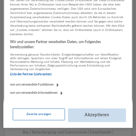
Wir ziehen zur Verarbeitung der Cookie-Daten Drittanbieter bei. Diese Drittanbieter
können ihren Sitz in Drittstaaten (wie zum Beispiel den USA) haben, die über kein
angemessenes Datenschutzniveau verfügen. Den USA wird vom Europäischen
Gerichtshof kein angemessenes Datenschutzniveau attestiert, da die in diesem
1 Pädagogik, Bildung,
Zusammenhang verarbeiteten Cookie-Daten auch durch US-Behörden zu Kontroll-
und Überwachungszwecken verarbeitet werden können und Sie gegen eine solche
Kinderbetreuung
Verarbeitung keine wirksamen Rechtsbehelfe geltend machen können. Mit dem Klick
auf „Cookies zulassen“ stimmen Sie zu, dass wir Drittanbieter (auch in Drittstaaten)
beiziehen dürfen.
Rechtsberatung und
Wir und unsere Partner verarbeiten Daten, um Folgendes
Wirtschaftsprüfung
bereitzustellen:
Unternehmen
Verwendung genauer Standortdaten. Endgeräteeigenschaften zur Identifikation
aktiv abfragen. Speichern von oder Zugriff auf Informationen auf einem Endgerät.
Personalisierte Werbung und Inhalte, Messung von Werbeleistung und der
Performance von Inhalten, Zielgruppenforschung sowie Entwicklung und
Verbesserung von Angeboten.
Liste der Partner (Lieferanten)
von uns verwendete Funktionen
von uns verwendete Informationen
Zwecke anzeigen
Akzeptieren
LUGSTEIN CONSULTING
Bergheim bei Salzburg
Bau | Beherbergung und Gastronomie | Einzelhandel |