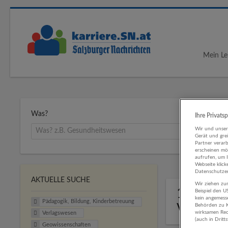
Mein Le
Was?
Ihre Privats
Wir und unse
Gerät und gre
Partner verar
erscheinen mög
aufrufen, um 
Webseite klick
Datenschutzer
AKTUELLE SUCHE
Wir ziehen zur
1 Pädag
Beispiel den 
kein angemess
Pädagogik, Bildung, Kinderbetreuung
Verlag
Behörden zu K
wirksamen Rech
Verlagswesen
(auch in Dritt
Geowissenschaften