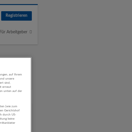
Registrieren
Für Arbeitgeber
ungen, auf Ihrem
 und unsere
rt sind,
it erneut
gen unten auf der
aten (wie zum
hen Gerichtshof
ch durch US-
itung keine
rittanbieter