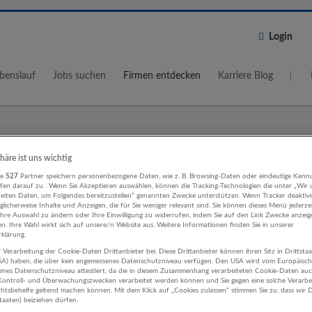
Login
benslauf
Jobs suchen
Firmen entdecken
Karriere Blog
Wo?
Umkreis
phäre ist uns wichtig
re
527
Partner speichern personenbezogene Daten, wie z. B. Browsing-Daten oder eindeutige Kenn
5 km
ifen darauf zu . Wenn Sie Akzeptieren auswählen, können die Tracking-Technologien die unter „Wir
beiten Daten, um Folgendes bereitzustellen“ genannten Zwecke unterstützen. Wenn Tracker deaktivie
licherweise Inhalte und Anzeigen, die für Sie weniger relevant sind. Sie können dieses Menü jederze
Ihre Auswahl zu ändern oder Ihre Einwilligung zu widerrufen, indem Sie auf den Link Zwecke anzei
en. Ihre Wahl wirkt sich auf unsere/n Website aus. Weitere Informationen finden Sie in unserer
klärung.
 Verarbeitung der Cookie-Daten Drittanbieter bei. Diese Drittanbieter können ihren Sitz in Drittsta
ogik, Bildung, Kinderbetreuung
USA) haben, die über kein angemessenes Datenschutzniveau verfügen. Den USA wird vom Europäisc
enes Datenschutzniveau attestiert, da die in diesem Zusammenhang verarbeiteten Cookie-Daten au
swesen Unternehmen
ontroll- und Überwachungszwecken verarbeitet werden können und Sie gegen eine solche Verarbe
tsbehelfe geltend machen können. Mit dem Klick auf „Cookies zulassen“ stimmen Sie zu, dass wir D
staaten) beiziehen dürfen.