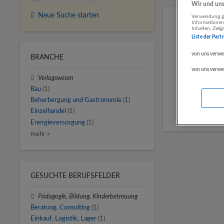
Wir und unse
Neue Suche starten
Verwendung ge
Informationen
Inhalten, Zie
Liste der Part
von uns verwe
BRANCHE
von uns verwe
Verlagswesen
Bau
(1)
Beherbergung und Gastronomie
(1)
Einzelhandel
(1)
Energieversorgung
(1)
mehr »
GESUCHTE BERUFSFELDER
Pädagogik, Bildung, Kinderbetreuung
Beratung, Consulting
(1)
Einkauf, Logistik, Lager
(1)