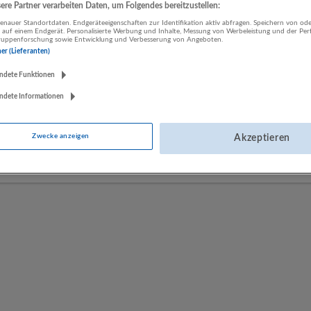
re Partner verarbeiten Daten, um Folgendes bereitzustellen:
nauer Standortdaten. Endgeräteeigenschaften zur Identifikation aktiv abfragen. Speichern von ode
 auf einem Endgerät. Personalisierte Werbung und Inhalte, Messung von Werbeleistung und der Pe
LUGSTEIN CONSULTING
lgruppenforschung sowie Entwicklung und Verbesserung von Angeboten.
ner (Lieferanten)
Bergheim bei Salzburg
Bau | Beherbergung und Gastronomie | Einzelhandel |
ndete Funktionen
Energieversorgung | Finanz- und Versicherungsleistungen |
ndete Informationen
Gesundheitswesen | Herstellung von Waren | IT-Dienstleistungen |
Kunst, Unterhaltung und Erholung | Land- und Forstwirtschaft |
Öffentliche Verwaltung | Rechtsberatung und Wirtschaftsprüfung |
Zwecke anzeigen
Akzeptieren
Sonstige Dienstleistungen | Sozialwesen | Verkehr | Verlagswesen |
Werbung und Marktforschung