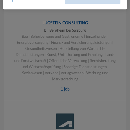
LUGSTEIN CONSULTING
Bergheim bei Salzburg
Bau | Beherbergung und Gastronomie | Einzelhandel |
Energieversorgung | Finanz- und Versicherungsleistungen |
Gesundheitswesen | Herstellung von Waren | IT-
Dienstleistungen | Kunst, Unterhaltung und Erholung | Land-
und Forstwirtschaft | Öffentliche Verwaltung | Rechtsberatung
und Wirtschaftsprüfung | Sonstige Dienstleistungen |
Sozialwesen | Verkehr | Verlagswesen | Werbung und
Marktforschung
1 job