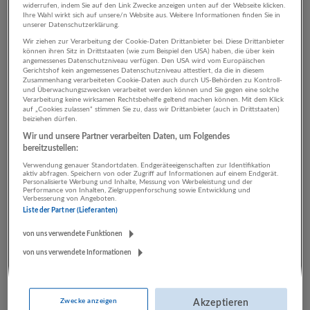
widerrufen, indem Sie auf den Link Zwecke anzeigen unten auf der Webseite klicken.
Ihre Wahl wirkt sich auf unsere/n Website aus. Weitere Informationen finden Sie in
unserer Datenschutzerklärung.
3 Grafik, Design Architektur /
Wir ziehen zur Verarbeitung der Cookie-Daten Drittanbieter bei. Diese Drittanbieter
können ihren Sitz in Drittstaaten (wie zum Beispiel den USA) haben, die über kein
Bautechnik Unternehmen
angemessenes Datenschutzniveau verfügen. Den USA wird vom Europäischen
Gerichtshof kein angemessenes Datenschutzniveau attestiert, da die in diesem
Zusammenhang verarbeiteten Cookie-Daten auch durch US-Behörden zu Kontroll-
und Überwachungszwecken verarbeitet werden können und Sie gegen eine solche
Verarbeitung keine wirksamen Rechtsbehelfe geltend machen können. Mit dem Klick
auf „Cookies zulassen“ stimmen Sie zu, dass wir Drittanbieter (auch in Drittstaaten)
beiziehen dürfen.
Wir und unsere Partner verarbeiten Daten, um Folgendes
bereitzustellen:
Verwendung genauer Standortdaten. Endgeräteeigenschaften zur Identifikation
aktiv abfragen. Speichern von oder Zugriff auf Informationen auf einem Endgerät.
Personalisierte Werbung und Inhalte, Messung von Werbeleistung und der
Performance von Inhalten, Zielgruppenforschung sowie Entwicklung und
Verbesserung von Angeboten.
impetus Personalberatung
Liste der Partner (Lieferanten)
Kitzbühel
von uns verwendete Funktionen
von uns verwendete Informationen
Zwecke anzeigen
Akzeptieren