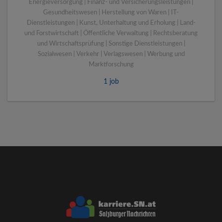
Energieversorgung | Finanz- und Versicherungsleistungen |
Gesundheitswesen | Herstellung von Waren | IT-
Dienstleistungen | Kunst, Unterhaltung und Erholung | Land-
und Forstwirtschaft | Öffentliche Verwaltung | Rechtsberatung
und Wirtschaftsprüfung | Sonstige Dienstleistungen |
Sozialwesen | Verkehr | Verlagswesen | Werbung und
Marktforschung
1 job