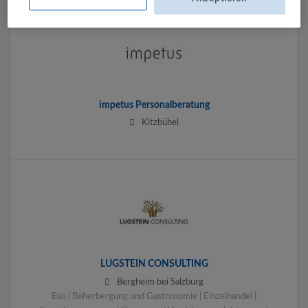
impetus Personalberatung
Kitzbühel
LUGSTEIN CONSULTING
Bergheim bei Salzburg
Bau | Beherbergung und Gastronomie | Einzelhandel |