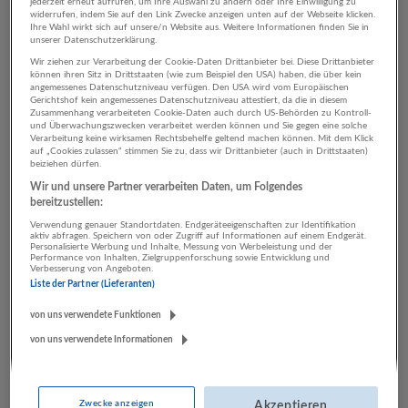
jederzeit erneut aufrufen, um Ihre Auswahl zu ändern oder Ihre Einwilligung zu
widerrufen, indem Sie auf den Link Zwecke anzeigen unten auf der Webseite klicken.
Ihre Wahl wirkt sich auf unsere/n Website aus. Weitere Informationen finden Sie in
unserer Datenschutzerklärung.
3 Einkauf, Logistik, Lager
Wir ziehen zur Verarbeitung der Cookie-Daten Drittanbieter bei. Diese Drittanbieter
können ihren Sitz in Drittstaaten (wie zum Beispiel den USA) haben, die über kein
Architektur / Bautechnik
angemessenes Datenschutzniveau verfügen. Den USA wird vom Europäischen
Gerichtshof kein angemessenes Datenschutzniveau attestiert, da die in diesem
Unternehmen
Zusammenhang verarbeiteten Cookie-Daten auch durch US-Behörden zu Kontroll-
und Überwachungszwecken verarbeitet werden können und Sie gegen eine solche
Verarbeitung keine wirksamen Rechtsbehelfe geltend machen können. Mit dem Klick
auf „Cookies zulassen“ stimmen Sie zu, dass wir Drittanbieter (auch in Drittstaaten)
beiziehen dürfen.
Wir und unsere Partner verarbeiten Daten, um Folgendes
bereitzustellen:
Verwendung genauer Standortdaten. Endgeräteeigenschaften zur Identifikation
aktiv abfragen. Speichern von oder Zugriff auf Informationen auf einem Endgerät.
Personalisierte Werbung und Inhalte, Messung von Werbeleistung und der
Performance von Inhalten, Zielgruppenforschung sowie Entwicklung und
Verbesserung von Angeboten.
Liste der Partner (Lieferanten)
binderholz Gruppe
von uns verwendete Funktionen
Fügen
von uns verwendete Informationen
Bau | Herstellung von Waren | Land- und Forstwirtschaft
22 Jobs
Zwecke anzeigen
Akzeptieren