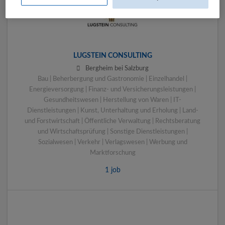
LUGSTEIN CONSULTING
Bergheim bei Salzburg
Bau | Beherbergung und Gastronomie | Einzelhandel |
Energieversorgung | Finanz- und Versicherungsleistungen |
Gesundheitswesen | Herstellung von Waren | IT-
Dienstleistungen | Kunst, Unterhaltung und Erholung | Land-
und Forstwirtschaft | Öffentliche Verwaltung | Rechtsberatung
und Wirtschaftsprüfung | Sonstige Dienstleistungen |
Sozialwesen | Verkehr | Verlagswesen | Werbung und
Marktforschung
1 job