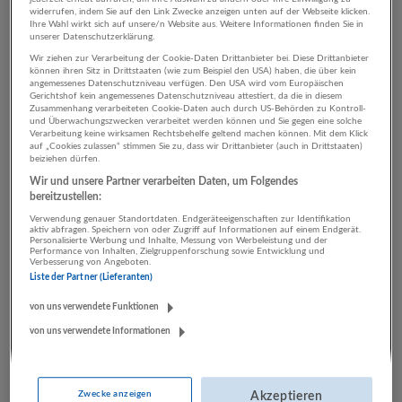
widerrufen, indem Sie auf den Link Zwecke anzeigen unten auf der Webseite klicken.
Ihre Wahl wirkt sich auf unsere/n Website aus. Weitere Informationen finden Sie in
unserer Datenschutzerklärung.
3 Grafik, Design
Wir ziehen zur Verarbeitung der Cookie-Daten Drittanbieter bei. Diese Drittanbieter
können ihren Sitz in Drittstaaten (wie zum Beispiel den USA) haben, die über kein
Wirtschaftsingenieurwesen
angemessenes Datenschutzniveau verfügen. Den USA wird vom Europäischen
Gerichtshof kein angemessenes Datenschutzniveau attestiert, da die in diesem
Unternehmen
Zusammenhang verarbeiteten Cookie-Daten auch durch US-Behörden zu Kontroll-
und Überwachungszwecken verarbeitet werden können und Sie gegen eine solche
Verarbeitung keine wirksamen Rechtsbehelfe geltend machen können. Mit dem Klick
auf „Cookies zulassen“ stimmen Sie zu, dass wir Drittanbieter (auch in Drittstaaten)
beiziehen dürfen.
Wir und unsere Partner verarbeiten Daten, um Folgendes
bereitzustellen:
Verwendung genauer Standortdaten. Endgeräteeigenschaften zur Identifikation
aktiv abfragen. Speichern von oder Zugriff auf Informationen auf einem Endgerät.
Personalisierte Werbung und Inhalte, Messung von Werbeleistung und der
Performance von Inhalten, Zielgruppenforschung sowie Entwicklung und
Verbesserung von Angeboten.
Liste der Partner (Lieferanten)
impetus Personalberatung
von uns verwendete Funktionen
Kitzbühel
von uns verwendete Informationen
Zwecke anzeigen
Akzeptieren