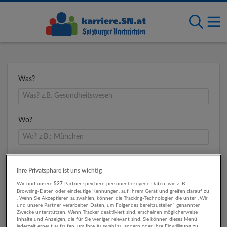
Was?
Wo?
Umkreis
Ihre Privatsphäre ist uns wichtig
Wir und unsere
527
Partner speichern personenbezogene Daten, wie z. B.
Browsing-Daten oder eindeutige Kennungen, auf Ihrem Gerät und greifen darauf zu
. Wenn Sie Akzeptieren auswählen, können die Tracking-Technologien die unter „Wir
und unsere Partner verarbeiten Daten, um Folgendes bereitzustellen“ genannten
Zwecke unterstützen. Wenn Tracker deaktiviert sind, erscheinen möglicherweise
Inhalte und Anzeigen, die für Sie weniger relevant sind. Sie können dieses Menü
jederzeit erneut aufrufen, um Ihre Auswahl zu ändern oder Ihre Einwilligung zu