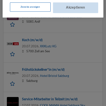
Zwecke anzeigen
Akzeptieren
Frühstückskoch m/w/d/* - SCHLOSSWIRT ZU ANIF
28.07.2026,
Gassner Gastronomie Betriebe
5081 Anif
Koch (m/w/d)
20.07.2026,
XXXLutz KG
5700 Zell am See
Frühstückskellner*in (m/w/d)
20.07.2026,
Hotel Bristol Salzburg
Salzburg
Service-Mitarbeiter in Teilzeit (m/w/d)
17.07.2026,
COOL MAMA Hotel Salzburg Sky