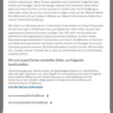
Zwecke unterstützen. Wenn Tracker deaktiviert sind, erscheinen möglicherweise
Inhalte und Anzeigen, die für Sie weniger relevant sind. Sie können dieses Menü
jederzeit erneut aufrufen, um Ihre Auswahl zu ändern oder Ihre Einwilligung zu
widerrufen, indem Sie auf den Link Zwecke anzeigen unten auf der Webseite klicken.
Servicemitarbeiter für unser à la carte Restaurant
Ihre Wahl wirkt sich auf unsere/n Website aus. Weitere Informationen finden Sie in
unserer Datenschutzerklärung.
31.07.2026,
Bergresort Werfenweng
Hotelbetriebsgesellschaft mbH
Wir ziehen zur Verarbeitung der Cookie-Daten Drittanbieter bei. Diese Drittanbieter
können ihren Sitz in Drittstaaten (wie zum Beispiel den USA) haben, die über kein
5453 Werfenweng
angemessenes Datenschutzniveau verfügen. Den USA wird vom Europäischen
Gerichtshof kein angemessenes Datenschutzniveau attestiert, da die in diesem
Zusammenhang verarbeiteten Cookie-Daten auch durch US-Behörden zu Kontroll-
und Überwachungszwecken verarbeitet werden können und Sie gegen eine solche
Verarbeitung keine wirksamen Rechtsbehelfe geltend machen können. Mit dem Klick
Frontoffice & Backoffice Rezeption **** Hotel im
auf „Cookies zulassen“ stimmen Sie zu, dass wir Drittanbieter (auch in Drittstaaten)
beiziehen dürfen.
Zentrum für Visionen Salzburg
Wir und unsere Partner verarbeiten Daten, um Folgendes
30.07.2026,
Kaindl-Hönig Fotostudio+Werbeteam
bereitzustellen:
GmbH
Verwendung genauer Standortdaten. Endgeräteeigenschaften zur Identifikation
Salzburg, 5412 Puch bei Hallein, Österreich
aktiv abfragen. Speichern von oder Zugriff auf Informationen auf einem Endgerät.
Personalisierte Werbung und Inhalte, Messung von Werbeleistung und der
Performance von Inhalten, Zielgruppenforschung sowie Entwicklung und
Verbesserung von Angeboten.
Liste der Partner (Lieferanten)
Rezeptionist/in (m/w/d)
von uns verwendete Funktionen
28.07.2026,
Romantik Spa Hotel Elixhauser Wirt
von uns verwendete Informationen
5161 Elixhausen