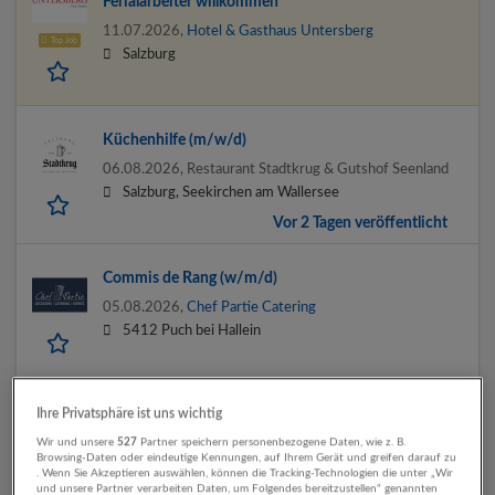
Ferialarbeiter willkommen
11.07.2026,
Hotel & Gasthaus Untersberg
Top Job
Salzburg
Küchenhilfe (m/w/d)
06.08.2026,
Restaurant Stadtkrug & Gutshof Seenland
Salzburg, Seekirchen am Wallersee
Vor 2 Tagen veröffentlicht
Commis de Rang (w/m/d)
05.08.2026,
Chef Partie Catering
5412 Puch bei Hallein
Ihre Privatsphäre ist uns wichtig
Geschäftsführung (m/w/d) / Service / Küche
Wir und unsere
527
Partner speichern personenbezogene Daten, wie z. B.
05.08.2026,
Restaurant Stadtkrug & Gutshof Seenland
Browsing-Daten oder eindeutige Kennungen, auf Ihrem Gerät und greifen darauf zu
Salzburg, Seekirchen am Wallersee
. Wenn Sie Akzeptieren auswählen, können die Tracking-Technologien die unter „Wir
und unsere Partner verarbeiten Daten, um Folgendes bereitzustellen“ genannten