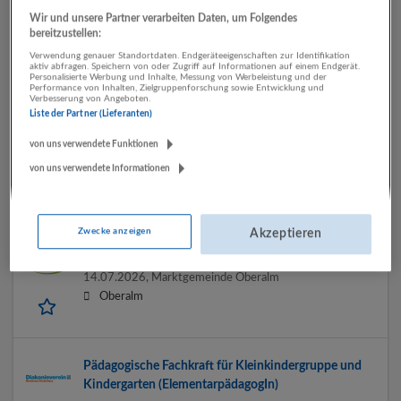
Wir und unsere Partner verarbeiten Daten, um Folgendes
Fachkraft für offene Jugendarbeit im Jugendzentrum
bereitzustellen:
28.07.2026,
Jugend am Werk Salzburg GmbH
Verwendung genauer Standortdaten. Endgeräteeigenschaften zur Identifikation
aktiv abfragen. Speichern von oder Zugriff auf Informationen auf einem Endgerät.
Hallein
Personalisierte Werbung und Inhalte, Messung von Werbeleistung und der
Performance von Inhalten, Zielgruppenforschung sowie Entwicklung und
Verbesserung von Angeboten.
Liste der Partner (Lieferanten)
Offene Lehrer/innenstellen – Berufsschulen
von uns verwendete Funktionen
27.07.2026,
Bildungsdirektion Salzburg
von uns verwendete Informationen
Salzburg
Zwecke anzeigen
Akzeptieren
MITTAGSAUFSICHT (W/M/D)
14.07.2026,
Marktgemeinde Oberalm
Oberalm
Pädagogische Fachkraft für Kleinkindergruppe und
Kindergarten (ElementarpädagogIn)