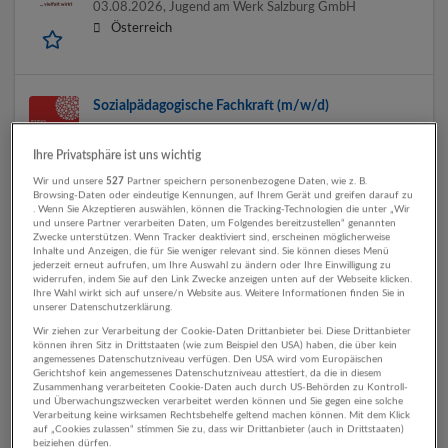
03.08.2026,
Jugend am Werk Salzburg GmbH
Österreich
Sozialpädagogische Fachkraft (m/w/d)
29.07.2026,
Pro Juventute Soziale Dienste GmbH
4931 Mettmach
Ihre Privatsphäre ist uns wichtig
Wir und unsere
527
Partner speichern personenbezogene Daten, wie z. B.
Browsing-Daten oder eindeutige Kennungen, auf Ihrem Gerät und greifen darauf zu
. Wenn Sie Akzeptieren auswählen, können die Tracking-Technologien die unter „Wir
und unsere Partner verarbeiten Daten, um Folgendes bereitzustellen“ genannten
Teamleitung (m/w/d) für Wohngemeinschaft
Zwecke unterstützen. Wenn Tracker deaktiviert sind, erscheinen möglicherweise
Inhalte und Anzeigen, die für Sie weniger relevant sind. Sie können dieses Menü
29.07.2026,
Pro Juventute Soziale Dienste GmbH
jederzeit erneut aufrufen, um Ihre Auswahl zu ändern oder Ihre Einwilligung zu
4931 Mettmach
widerrufen, indem Sie auf den Link Zwecke anzeigen unten auf der Webseite klicken.
Ihre Wahl wirkt sich auf unsere/n Website aus. Weitere Informationen finden Sie in
unserer Datenschutzerklärung.
Wir ziehen zur Verarbeitung der Cookie-Daten Drittanbieter bei. Diese Drittanbieter
können ihren Sitz in Drittstaaten (wie zum Beispiel den USA) haben, die über kein
Sozialpädagogische*r Betreuer*in
angemessenes Datenschutzniveau verfügen. Den USA wird vom Europäischen
Gerichtshof kein angemessenes Datenschutzniveau attestiert, da die in diesem
28.07.2026,
Jugend am Werk Salzburg GmbH
Zusammenhang verarbeiteten Cookie-Daten auch durch US-Behörden zu Kontroll-
und Überwachungszwecken verarbeitet werden können und Sie gegen eine solche
Salzburg, Hallein
Verarbeitung keine wirksamen Rechtsbehelfe geltend machen können. Mit dem Klick
auf „Cookies zulassen“ stimmen Sie zu, dass wir Drittanbieter (auch in Drittstaaten)
beiziehen dürfen.