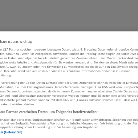
phäre ist uns wichtig
re
527
Partner speichern personenbezogene Daten, wie z. B. Browsing-Daten oder eindeutige Kenn
ifen darauf zu . Wenn Sie Akzeptieren auswählen, können die Tracking-Technologien die unter „Wir
beiten Daten, um Folgendes bereitzustellen“ genannten Zwecke unterstützen. Wenn Tracker deaktivie
licherweise Inhalte und Anzeigen, die für Sie weniger relevant sind. Sie können dieses Menü jederze
Ihre Auswahl zu ändern oder Ihre Einwilligung zu widerrufen, indem Sie auf den Link Zwecke anzei
en. Ihre Wahl wirkt sich auf unsere/n Website aus. Weitere Informationen finden Sie in unserer
klärung.
 Verarbeitung der Cookie-Daten Drittanbieter bei. Diese Drittanbieter können ihren Sitz in Drittsta
USA) haben, die über kein angemessenes Datenschutzniveau verfügen. Den USA wird vom Europäisc
enes Datenschutzniveau attestiert, da die in diesem Zusammenhang verarbeiteten Cookie-Daten au
ontroll- und Überwachungszwecken verarbeitet werden können und Sie gegen eine solche Verarbe
tsbehelfe geltend machen können. Mit dem Klick auf „Cookies zulassen“ stimmen Sie zu, dass wir D
staaten) beiziehen dürfen.
re Partner verarbeiten Daten, um Folgendes bereitzustellen:
nauer Standortdaten. Endgeräteeigenschaften zur Identifikation aktiv abfragen. Speichern von ode
 auf einem Endgerät. Personalisierte Werbung und Inhalte, Messung von Werbeleistung und der Pe
lgruppenforschung sowie Entwicklung und Verbesserung von Angeboten.
ner (Lieferanten)