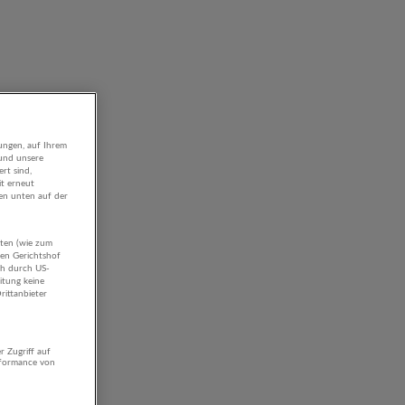
ungen, auf Ihrem
 und unsere
rt sind,
it erneut
gen unten auf der
aten (wie zum
hen Gerichtshof
ch durch US-
itung keine
rittanbieter
r Zugriff auf
rformance von