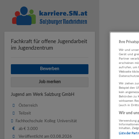
Fachkraft für offene Jugendarbeit
Ihre Privats
im Jugendzentrum
Wir und unse
Gerät und gre
Partner verar
erscheinen mög
aufrufen, um 
Bewerben
Webseite klick
Datenschutzer
Job merken
Wir ziehen zur
Beispiel den 
kein angemess
Jugend am Werk Salzburg GmbH
Behörden zu K
wirksamen Rech
Österreich
(auch in Dritt
Wir und unse
Teilzeit
Fachhochschule
Kolleg
Universität
Verwendung ge
Informationen
€
Inhalten, Zie
ab € 3.000
Liste der Part
Veröffentlicht am 03.08.2026