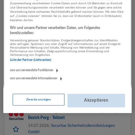
Zusammenhang verarbeiteten Cookie-Daten auch durch US-Behörden zu Kontroll-
und Überwachungszwecken verarbeitet werden können und Sie gegen eine solche
Mitarbeiter Objektschutz / Werkschutz (m/w/d) -
Verarbeitung keine wirksamen Rechtsbehelfe geltend machen können. Mit dem Klick
auf „Cookies zulassen“ stimmen Sie zu, dass wir Drittanbieter (auch in Drittstaaten)
Ansfelden - Teilzeit
beiziehen dürfen.
14.07.2026,
Securitas Sicherheitsdienstleistungen
Wir und unsere Partner verarbeiten Daten, um Folgendes
GmbH
bereitzustellen:
Ansfelden
Verwendung genauer Standortdaten. Endgeräteeigenschaften zur Identifikation
aktiv abfragen. Speichern von oder Zugriff auf Informationen auf einem Endgerät.
Personalisierte Werbung und Inhalte, Messung von Werbeleistung und der
Performance von Inhalten, Zielgruppenforschung sowie Entwicklung und
Verbesserung von Angeboten.
Liste der Partner (Lieferanten)
Mitarbeiter Objektschutz / Werkschutz als Springer
(m/w/d) - Linz und Umgebung - Teilzeit
von uns verwendete Funktionen
14.07.2026,
Securitas Sicherheitsdienstleistungen
von uns verwendete Informationen
GmbH
Linz
Zwecke anzeigen
Akzeptieren
Mitarbeiter Objektschutz / Werkschutz (m/w/d) -
Bezirk Perg - Teilzeit
14.07.2026,
Securitas Sicherheitsdienstleistungen
GmbH