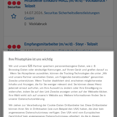
Mitarbeiter Einkaufs-MALL (m/w/d) - Vöcklabruck -
Teilzeit
14.07.2026,
Securitas Sicherheitsdienstleistungen
GmbH
Vöcklabruck
Empfangsmitarbeiter (m/w/d) - Steyr - Teilzeit
14.07.2026,
Securitas Sicherheitsdienstleistungen
GmbH
Ihre Privatsphäre ist uns wichtig
Steyr
Wir und unsere
525
Partner speichern personenbezogene Daten, wie z. B.
Browsing-Daten oder eindeutige Kennungen, auf Ihrem Gerät und greifen darauf zu
. Wenn Sie Akzeptieren auswählen, können die Tracking-Technologien die unter „Wir
und unsere Partner verarbeiten Daten, um Folgendes bereitzustellen“ genannten
Zwecke unterstützen. Wenn Tracker deaktiviert sind, erscheinen möglicherweise
Mitarbeiter Objektschutz/Werkschutz (m/w/d) -
Inhalte und Anzeigen, die für Sie weniger relevant sind. Sie können dieses Menü
Sattledt - Teilzeit
jederzeit erneut aufrufen, um Ihre Auswahl zu ändern oder Ihre Einwilligung zu
widerrufen, indem Sie auf den Link Zwecke anzeigen unten auf der Webseite klicken.
14.07.2026,
Securitas Sicherheitsdienstleistungen
Ihre Wahl wirkt sich auf unsere/n Website aus. Weitere Informationen finden Sie in
unserer Datenschutzerklärung.
GmbH
Wir ziehen zur Verarbeitung der Cookie-Daten Drittanbieter bei. Diese Drittanbieter
4642 Sattledt
können ihren Sitz in Drittstaaten (wie zum Beispiel den USA) haben, die über kein
angemessenes Datenschutzniveau verfügen. Den USA wird vom Europäischen
Gerichtshof kein angemessenes Datenschutzniveau attestiert, da die in diesem