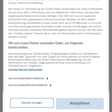
unserer Datenschutzerklärung.
Securitas betrachten es als unsere Verpflichtung, unseren
Wir ziehen zur Verarbeitung der Cookie-Daten Drittanbieter bei. Diese Drittanbieter
Beschäftigten Möglichkeiten zur Ausbildung, Entwicklung und
können ihren Sitz in Drittstaaten (wie zum Beispiel den USA) haben, die über kein
Weiterbildung zu bieten, ebenso wie das sichere Gefühl der
angemessenes Datenschutzniveau verfügen. Den USA wird vom Europäischen
Gerichtshof kein angemessenes Datenschutzniveau attestiert, da die in diesem
Stabilität und des Vertrauens, das ein namhaftes weltweites
Zusammenhang verarbeiteten Cookie-Daten auch durch US-Behörden zu Kontroll-
Unternehmen vermittelt.
und Überwachungszwecken verarbeitet werden können und Sie gegen eine solche
Verarbeitung keine wirksamen Rechtsbehelfe geltend machen können. Mit dem Klick
auf „Cookies zulassen“ stimmen Sie zu, dass wir Drittanbieter (auch in Drittstaaten)
Stellenbeschreibung
beiziehen dürfen.
Wir und unsere Partner verarbeiten Daten, um Folgendes
Durchführung von Kontrollrundgängen mit
bereitzustellen:
Zustandskontrollen auf der Baustelle
Verwendung genauer Standortdaten. Endgeräteeigenschaften zur Identifikation
Überwachung von sicherheitstechnischen Einrichtungen
aktiv abfragen. Speichern von oder Zugriff auf Informationen auf einem Endgerät.
Personalisierte Werbung und Inhalte, Messung von Werbeleistung und der
und Anlagen
Performance von Inhalten, Zielgruppenforschung sowie Entwicklung und
Verbesserung von Angeboten.
Einfahrtskontrolle auf der Baustelle
Liste der Partner (Lieferanten)
Einleitung von Maßnahmen bei besonderen Vorfällen
(bspw. unbefugtes Betreten)
von uns verwendete Funktionen
Dokumentation der objektrelevanten Daten und
von uns verwendete Informationen
Vorkommnissen
Dienstzeiten:
von Montag bis Sonntag (auch an Feiertagen) in
Zwecke anzeigen
Akzeptieren
unterschiedlichen Tag- und/oder Nachtschichten zu je 12
Stunden
im Ausmaß einer Teilzeitbeschäftigung (ab 24