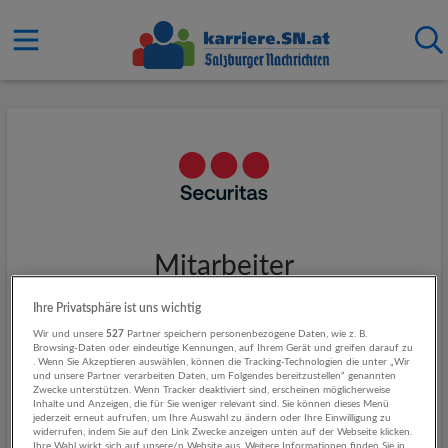
Mitarbeiter
Baustellenwachdienst (m/w/d)
Ihre Privatsphäre ist uns wichtig
- Kronstorf - Teilzeit
Wir und unsere
527
Partner speichern personenbezogene Daten, wie z. B.
Browsing-Daten oder eindeutige Kennungen, auf Ihrem Gerät und greifen darauf zu
. Wenn Sie Akzeptieren auswählen, können die Tracking-Technologien die unter „Wir
und unsere Partner verarbeiten Daten, um Folgendes bereitzustellen“ genannten
Unternehmensbeschreibung
Zwecke unterstützen. Wenn Tracker deaktiviert sind, erscheinen möglicherweise
Inhalte und Anzeigen, die für Sie weniger relevant sind. Sie können dieses Menü
jederzeit erneut aufrufen, um Ihre Auswahl zu ändern oder Ihre Einwilligung zu
Jeden Tag und überall auf der Welt sorgen unsere Helden des
widerrufen, indem Sie auf den Link Zwecke anzeigen unten auf der Webseite klicken.
Alltags dafür, dass sich Menschen sicherer fühlen. Wir bei
Ihre Wahl wirkt sich auf unsere/n Website aus. Weitere Informationen finden Sie in