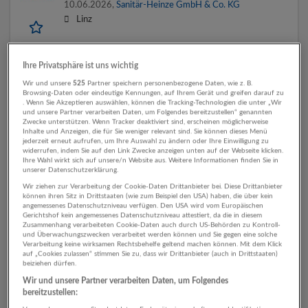
10.06.2026,
Sanitär-Heinze GmbH & Co. KG
Linz
Ihre Privatsphäre ist uns wichtig
Innendienstmitarbeiter m/w/d Verkauf
Wir und unsere
525
Partner speichern personenbezogene Daten, wie z. B.
12.05.2026,
Sanitär-Heinze GmbH & Co. KG
Browsing-Daten oder eindeutige Kennungen, auf Ihrem Gerät und greifen darauf zu
. Wenn Sie Akzeptieren auswählen, können die Tracking-Technologien die unter „Wir
Linz
und unsere Partner verarbeiten Daten, um Folgendes bereitzustellen“ genannten
Zwecke unterstützen. Wenn Tracker deaktiviert sind, erscheinen möglicherweise
Inhalte und Anzeigen, die für Sie weniger relevant sind. Sie können dieses Menü
jederzeit erneut aufrufen, um Ihre Auswahl zu ändern oder Ihre Einwilligung zu
widerrufen, indem Sie auf den Link Zwecke anzeigen unten auf der Webseite klicken.
Teamleiter Lager m/w/d
Ihre Wahl wirkt sich auf unsere/n Website aus. Weitere Informationen finden Sie in
unserer Datenschutzerklärung.
12.05.2026,
Sanitär-Heinze GmbH & Co. KG
Wir ziehen zur Verarbeitung der Cookie-Daten Drittanbieter bei. Diese Drittanbieter
Linz
können ihren Sitz in Drittstaaten (wie zum Beispiel den USA) haben, die über kein
angemessenes Datenschutzniveau verfügen. Den USA wird vom Europäischen
Gerichtshof kein angemessenes Datenschutzniveau attestiert, da die in diesem
Zusammenhang verarbeiteten Cookie-Daten auch durch US-Behörden zu Kontroll-
und Überwachungszwecken verarbeitet werden können und Sie gegen eine solche
Lagermitarbeiter m/w/d
Verarbeitung keine wirksamen Rechtsbehelfe geltend machen können. Mit dem Klick
auf „Cookies zulassen“ stimmen Sie zu, dass wir Drittanbieter (auch in Drittstaaten)
19.12.2025,
Sanitär-Heinze GmbH & Co. KG
beiziehen dürfen.
Linz
Wir und unsere Partner verarbeiten Daten, um Folgendes
bereitzustellen: