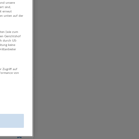
 und unsere
rt sind,
it erneut
gen unten auf der
aten (wie zum
hen Gerichtshof
ch durch US-
itung keine
rittanbieter
r Zugriff auf
rformance von