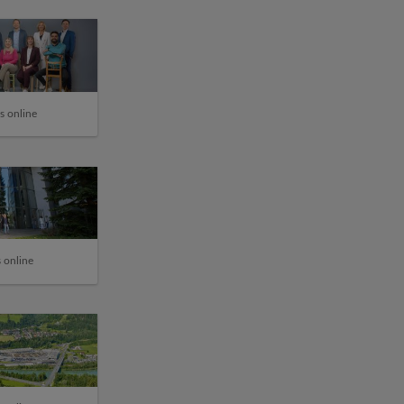
s online
 online