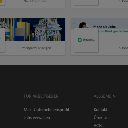
36 Jobs online
5 Jobs
Firmenprofil anzeigen
6 Jobs
FÜR ARBEITGEBER
ALLGEMEIN
Mein Unternehmensprofil
Kontakt
Jobs verwalten
Über Uns
AGBs