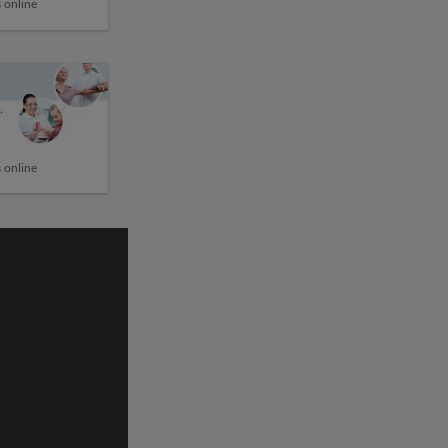
 online
 online