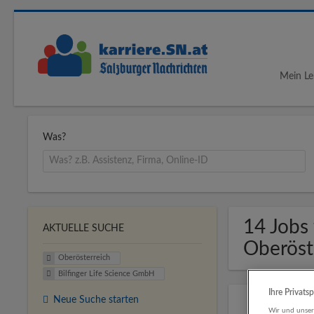
Mein Le
Was?
14 Jobs 
AKTUELLE SUCHE
Oberöst
Oberösterreich
Bilfinger Life Science GmbH
Ihre Privats
Neue Suche starten
Wir und unse