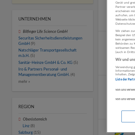
Gerät und gre
Partner verar
erscheinen mög
aufrufen, um 
UNTERNEHMEN
Webseite klick
Datenschutzer
Wir ziehen zur
Bilfinger Life Science GmbH
Beispiel den 
Securitas Sicherheitsdienstleistungen
kein angemess
GmbH
(9)
Behörden zu K
wirksamen Rech
Natschläger Transportgesellschaft
(auch in Dritt
m.b.H.
(5)
Wir und unse
Sanitär-Heinze GmbH & Co. KG
(5)
Verwendung ge
Iro & Partners Personal- und
Informationen
Managementberatung GmbH.
(4)
Inhalten, Zie
Liste der Part
mehr »
von uns verwe
von uns verwe
REGION
Oberösterreich
Linz
(8)
Salzburg
(15)