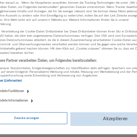
ifen darauf zu . Wenn Sie Akzeptieren auswählen, können die Tracking-Technologien die unter „Wir
31.07.2026,
Bilfinger Life Science GmbH
beiten Daten, um Folgendes bereitzustellen“ genannten Zwecke unterstützen. Wenn Tracker deaktivie
licherweise Inhalte und Anzeigen, die für Sie weniger relevant sind. Sie können dieses Menü jederze
Oberösterreich
Ihre Auswahl zu ändern oder Ihre Einwilligung zu widerrufen, indem Sie auf den Link Zwecke anzei
Technik, Ingenieurwesen | Deutsch
en. Ihre Wahl wirkt sich auf unsere/n Website aus. Weitere Informationen finden Sie in unserer
klärung.
 Verarbeitung der Cookie-Daten Drittanbieter bei. Diese Drittanbieter können ihren Sitz in Drittsta
USA) haben, die über kein angemessenes Datenschutzniveau verfügen. Den USA wird vom Europäisc
enes Datenschutzniveau attestiert, da die in diesem Zusammenhang verarbeiteten Cookie-Daten au
Elektroplaner CAE (m/w/d)
ontroll- und Überwachungszwecken verarbeitet werden können und Sie gegen eine solche Verarbe
tsbehelfe geltend machen können. Mit dem Klick auf „Cookies zulassen“ stimmen Sie zu, dass wir D
14.06.2026,
Bilfinger Life Science GmbH
staaten) beiziehen dürfen.
Linz
re Partner verarbeiten Daten, um Folgendes bereitzustellen:
Technik, Ingenieurwesen | Deutsch
nauer Standortdaten. Endgeräteeigenschaften zur Identifikation aktiv abfragen. Speichern von ode
 auf einem Endgerät. Personalisierte Werbung und Inhalte, Messung von Werbeleistung und der Pe
lgruppenforschung sowie Entwicklung und Verbesserung von Angeboten.
ner (Lieferanten)
Erfahrener Elektrotechniker im Industrieanlagenbau (m/w/d)
ndete Funktionen
14.06.2026,
Bilfinger Life Science GmbH
ndete Informationen
Linz
Technik, Ingenieurwesen | Deutsch
Zwecke anzeigen
Akzeptieren
Konstrukteur (m/w/d)