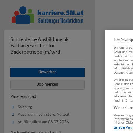
Starte deine Ausbildung als
Ihre Privats
Fachangestellte:r für
Wir und unse
Bäderbetriebe (m/w/d)
Gerät und gre
Partner verar
erscheinen mög
aufrufen, um 
Webseite klick
Bewerben
Datenschutzer
Wir ziehen zur
Job merken
Beispiel den 
kein angemess
Behörden zu K
Paracelsusbad
wirksamen Rech
(auch in Dritt
Salzburg
Wir und unse
Ausbildung, Lehrstelle, Vollzeit
Verwendung ge
Informationen
Veröffentlicht am 08.07.2026
Inhalten, Zie
Liste der Part
Nach weiteren Jobs suchen