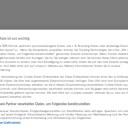
phäre ist uns wichtig
re
525
Partner speichern personenbezogene Daten, wie z. B. Browsing-Daten oder eindeutige Kenn
ifen darauf zu . Wenn Sie Akzeptieren auswählen, können die Tracking-Technologien die unter „Wir
beiten Daten, um Folgendes bereitzustellen“ genannten Zwecke unterstützen. Wenn Tracker deaktivie
licherweise Inhalte und Anzeigen, die für Sie weniger relevant sind. Sie können dieses Menü jederze
Ihre Auswahl zu ändern oder Ihre Einwilligung zu widerrufen, indem Sie auf den Link Zwecke anzei
en. Ihre Wahl wirkt sich auf unsere/n Website aus. Weitere Informationen finden Sie in unserer
klärung.
 Verarbeitung der Cookie-Daten Drittanbieter bei. Diese Drittanbieter können ihren Sitz in Drittsta
USA) haben, die über kein angemessenes Datenschutzniveau verfügen. Den USA wird vom Europäisc
enes Datenschutzniveau attestiert, da die in diesem Zusammenhang verarbeiteten Cookie-Daten au
ontroll- und Überwachungszwecken verarbeitet werden können und Sie gegen eine solche Verarbe
tsbehelfe geltend machen können. Mit dem Klick auf „Cookies zulassen“ stimmen Sie zu, dass wir D
staaten) beiziehen dürfen.
re Partner verarbeiten Daten, um Folgendes bereitzustellen:
nauer Standortdaten. Endgeräteeigenschaften zur Identifikation aktiv abfragen. Speichern von ode
 auf einem Endgerät. Personalisierte Werbung und Inhalte, Messung von Werbeleistung und der Pe
lgruppenforschung sowie Entwicklung und Verbesserung von Angeboten.
ner (Lieferanten)