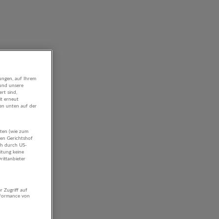
ungen, auf Ihrem
 und unsere
rt sind,
it erneut
gen unten auf der
aten (wie zum
hen Gerichtshof
ch durch US-
itung keine
rittanbieter
r Zugriff auf
rformance von