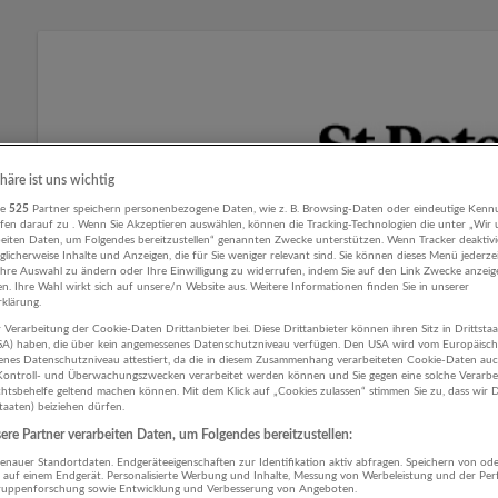
phäre ist uns wichtig
re
525
Partner speichern personenbezogene Daten, wie z. B. Browsing-Daten oder eindeutige Kenn
ifen darauf zu . Wenn Sie Akzeptieren auswählen, können die Tracking-Technologien die unter „Wir
beiten Daten, um Folgendes bereitzustellen“ genannten Zwecke unterstützen. Wenn Tracker deaktivie
licherweise Inhalte und Anzeigen, die für Sie weniger relevant sind. Sie können dieses Menü jederze
Ihre Auswahl zu ändern oder Ihre Einwilligung zu widerrufen, indem Sie auf den Link Zwecke anzei
en. Ihre Wahl wirkt sich auf unsere/n Website aus. Weitere Informationen finden Sie in unserer
klärung.
GENUSSMENSCH Chef de Part
 Verarbeitung der Cookie-Daten Drittanbieter bei. Diese Drittanbieter können ihren Sitz in Drittsta
USA) haben, die über kein angemessenes Datenschutzniveau verfügen. Den USA wird vom Europäisc
enes Datenschutzniveau attestiert, da die in diesem Zusammenhang verarbeiteten Cookie-Daten au
ontroll- und Überwachungszwecken verarbeitet werden können und Sie gegen eine solche Verarbe
Komm mit uns auf eine spannende kulinarische Reise und werde T
tsbehelfe geltend machen können. Mit dem Klick auf „Cookies zulassen“ stimmen Sie zu, dass wir D
Salzburg als
staaten) beiziehen dürfen.
re Partner verarbeiten Daten, um Folgendes bereitzustellen:
Chef de Partie (all genders)
nauer Standortdaten. Endgeräteeigenschaften zur Identifikation aktiv abfragen. Speichern von ode
 auf einem Endgerät. Personalisierte Werbung und Inhalte, Messung von Werbeleistung und der Pe
lgruppenforschung sowie Entwicklung und Verbesserung von Angeboten.