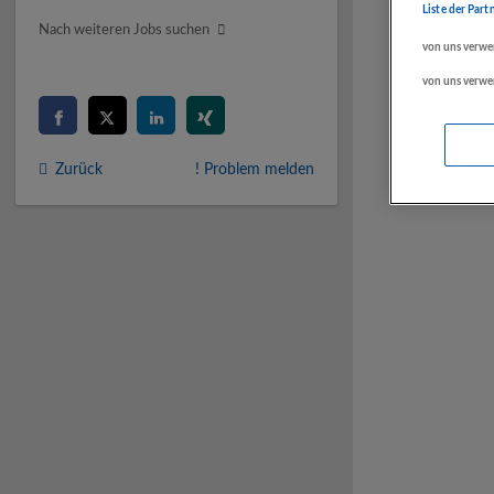
Liste der Part
Nach weiteren Jobs suchen
von uns verwe
von uns verwe
Zurück
! Problem melden