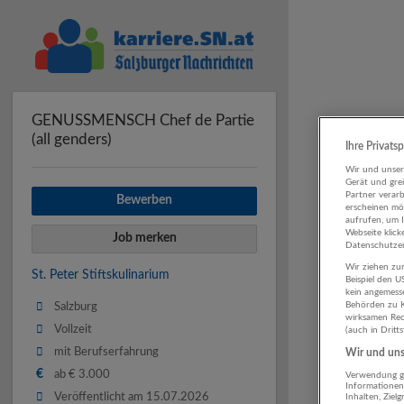
GENUSSMENSCH Chef de Partie
(all genders)
Ihre Privats
Wir und unse
Gerät und gre
Partner verar
Bewerben
erscheinen mög
aufrufen, um 
Webseite klick
Job merken
Datenschutzer
Wir ziehen zur
St. Peter Stiftskulinarium
Beispiel den 
kein angemess
Behörden zu K
Salzburg
wirksamen Rech
Vollzeit
(auch in Dritt
mit Berufserfahrung
Wir und unse
€
ab € 3.000
Verwendung ge
Informationen
Veröffentlicht am 15.07.2026
Inhalten, Zie