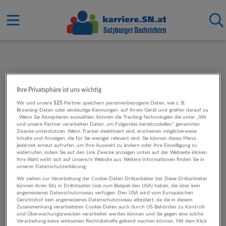
Ihre Privatsphäre ist uns wichtig
Wir und unsere
525
Partner speichern personenbezogene Daten, wie z. B.
Browsing-Daten oder eindeutige Kennungen, auf Ihrem Gerät und greifen darauf zu
. Wenn Sie Akzeptieren auswählen, können die Tracking-Technologien die unter „Wir
und unsere Partner verarbeiten Daten, um Folgendes bereitzustellen“ genannten
Zwecke unterstützen. Wenn Tracker deaktiviert sind, erscheinen möglicherweise
Inhalte und Anzeigen, die für Sie weniger relevant sind. Sie können dieses Menü
jederzeit erneut aufrufen, um Ihre Auswahl zu ändern oder Ihre Einwilligung zu
widerrufen, indem Sie auf den Link Zwecke anzeigen unten auf der Webseite klicken.
Ihre Wahl wirkt sich auf unsere/n Website aus. Weitere Informationen finden Sie in
unserer Datenschutzerklärung.
Wir ziehen zur Verarbeitung der Cookie-Daten Drittanbieter bei. Diese Drittanbieter
können ihren Sitz in Drittstaaten (wie zum Beispiel den USA) haben, die über kein
angemessenes Datenschutzniveau verfügen. Den USA wird vom Europäischen
Gerichtshof kein angemessenes Datenschutzniveau attestiert, da die in diesem
Zusammenhang verarbeiteten Cookie-Daten auch durch US-Behörden zu Kontroll-
und Überwachungszwecken verarbeitet werden können und Sie gegen eine solche
Verarbeitung keine wirksamen Rechtsbehelfe geltend machen können. Mit dem Klick