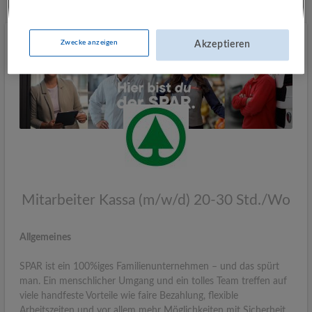
Zwecke anzeigen
Akzeptieren
Mitarbeiter Kassa (m/w/d) 20-30 Std./Wo
Allgemeines
SPAR ist ein 100%iges Familienunternehmen – und das spürt
man. Ein menschlicher Umgang und ein tolles Team treffen auf
viele handfeste Vorteile wie faire Bezahlung, flexible
Arbeitszeiten und vor allem mehr Möglichkeiten mit Sicherheit.