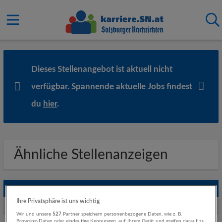
Dieses Stellenangebot ist aktuell nicht
verfügbar. Spannende aktuelle Jobs findest
du
hier
.
Ähnliche Stellenanzeigen
Empfohlene Jobs
Ihre Privatsphäre ist uns wichtig
Weitere Jobs von SPAR Österreichische Warenhandels-AG
Wir und unsere
527
Partner speichern personenbezogene Daten, wie z. B.
Browsing-Daten oder eindeutige Kennungen, auf Ihrem Gerät und greifen darauf zu