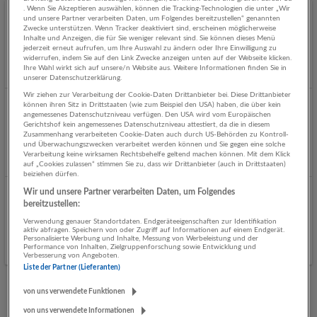
. Wenn Sie Akzeptieren auswählen, können die Tracking-Technologien die unter „Wir
und unsere Partner verarbeiten Daten, um Folgendes bereitzustellen“ genannten
Verkäufer Feinkost (m/w/d) 20-38,5 Std./Wo
Zwecke unterstützen. Wenn Tracker deaktiviert sind, erscheinen möglicherweise
Inhalte und Anzeigen, die für Sie weniger relevant sind. Sie können dieses Menü
07.08.2026,
SPAR Österreichische Warenhandels-AG
jederzeit erneut aufrufen, um Ihre Auswahl zu ändern oder Ihre Einwilligung zu
5630 Bad Hofgastein
widerrufen, indem Sie auf den Link Zwecke anzeigen unten auf der Webseite klicken.
Ihre Wahl wirkt sich auf unsere/n Website aus. Weitere Informationen finden Sie in
Vor 2 Tagen veröffentlicht
unserer Datenschutzerklärung.
Wir ziehen zur Verarbeitung der Cookie-Daten Drittanbieter bei. Diese Drittanbieter
können ihren Sitz in Drittstaaten (wie zum Beispiel den USA) haben, die über kein
Mitarbeiter Kassa (m/w/d) 20-30 Std./Wo
angemessenes Datenschutzniveau verfügen. Den USA wird vom Europäischen
Gerichtshof kein angemessenes Datenschutzniveau attestiert, da die in diesem
06.08.2026,
SPAR Österreichische Warenhandels-AG
Zusammenhang verarbeiteten Cookie-Daten auch durch US-Behörden zu Kontroll-
5630 Bad Hofgastein
und Überwachungszwecken verarbeitet werden können und Sie gegen eine solche
Verarbeitung keine wirksamen Rechtsbehelfe geltend machen können. Mit dem Klick
auf „Cookies zulassen“ stimmen Sie zu, dass wir Drittanbieter (auch in Drittstaaten)
beiziehen dürfen.
Wir und unsere Partner verarbeiten Daten, um Folgendes
Mitarbeiter Kassa (m/w/d) 20-30 Std./Wo
bereitzustellen:
30.06.2026,
SPAR Österreichische Warenhandels-AG
Verwendung genauer Standortdaten. Endgeräteeigenschaften zur Identifikation
aktiv abfragen. Speichern von oder Zugriff auf Informationen auf einem Endgerät.
5630 Bad Hofgastein
Personalisierte Werbung und Inhalte, Messung von Werbeleistung und der
Performance von Inhalten, Zielgruppenforschung sowie Entwicklung und
Verbesserung von Angeboten.
Liste der Partner (Lieferanten)
von uns verwendete Funktionen
Mehr Jobs
von uns verwendete Informationen