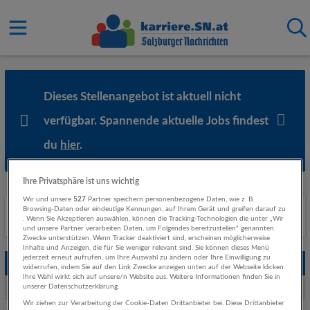
Dieses Stellenangebot ist aktuell nicht
verfügbar. Spannende aktuelle Jobs findest
du
hier
.
Ihre Privatsphäre ist uns wichtig
Wir und unsere
527
Partner speichern personenbezogene Daten, wie z. B.
Browsing-Daten oder eindeutige Kennungen, auf Ihrem Gerät und greifen darauf zu
Ähnliche Stellenanzeigen
. Wenn Sie Akzeptieren auswählen, können die Tracking-Technologien die unter „Wir
und unsere Partner verarbeiten Daten, um Folgendes bereitzustellen“ genannten
Zwecke unterstützen. Wenn Tracker deaktiviert sind, erscheinen möglicherweise
Inhalte und Anzeigen, die für Sie weniger relevant sind. Sie können dieses Menü
jederzeit erneut aufrufen, um Ihre Auswahl zu ändern oder Ihre Einwilligung zu
Empfohlene Jobs
widerrufen, indem Sie auf den Link Zwecke anzeigen unten auf der Webseite klicken.
Ihre Wahl wirkt sich auf unsere/n Website aus. Weitere Informationen finden Sie in
Weitere Jobs von Hagleitner Hygiene International GmbH
unserer Datenschutzerklärung.
Wir ziehen zur Verarbeitung der Cookie-Daten Drittanbieter bei. Diese Drittanbieter