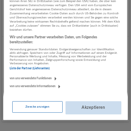
können ihren Sitz in Drittstaaten (wie zum Beispiel den USA) haben, die über kein
angemessenes Datenschutzniveau verfügen. Den USA wird vom Europäischen
Initiativbewerbung Flachgau & Tennengau
Gerichtshof kein angemessenes Datenschutzniveau attestiert, da die in diesem
Zusammenhang verarbeiteten Cookie-Daten auch durch US-Behörden zu Kontroll-
06.08.2026,
SPAR Österreichische Warenhandels-AG
und Überwachungszwecken verarbeitet werden können und Sie gegen eine solche
Verarbeitung keine wirksamen Rechtsbehelfe geltend machen können. Mit dem Klick
Tirol
auf „Cookies zulassen“ stimmen Sie zu, dass wir Drittanbieter (auch in Drittstaaten)
beiziehen dürfen.
Wir und unsere Partner verarbeiten Daten, um Folgendes
bereitzustellen:
Kundendiensttechniker (m/w/d) Gewerbe - Tiroler
Verwendung genauer Standortdaten. Endgeräteeigenschaften zur Identifikation
Unterland
aktiv abfragen. Speichern von oder Zugriff auf Informationen auf einem Endgerät.
Personalisierte Werbung und Inhalte, Messung von Werbeleistung und der
29.07.2026,
Miele Gesellschaft m.b.H.
Performance von Inhalten, Zielgruppenforschung sowie Entwicklung und
Verbesserung von Angeboten.
Tirol
Liste der Partner (Lieferanten)
von uns verwendete Funktionen
von uns verwendete Informationen
Kundendiensttechniker (m/w/d) Haushalt - Tiroler
Unterland
29.07.2026,
Miele Gesellschaft m.b.H.
Zwecke anzeigen
Akzeptieren
Tirol