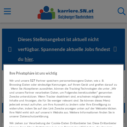
Dieses Stellenangebot ist aktuell nicht
verfügbar. Spannende aktuelle Jobs findest
du
hier
.
Ihre Privatsphäre ist uns wichtig
Wir und unsere
527
Partner speichern personenbezogene Daten, wie z. B.
Browsing-Daten oder eindeutige Kennungen, auf Ihrem Gerät und greifen darauf zu
Ähnliche Stellenanzeigen
. Wenn Sie Akzeptieren auswählen, können die Tracking-Technologien die unter „Wir
und unsere Partner verarbeiten Daten, um Folgendes bereitzustellen“ genannten
Zwecke unterstützen. Wenn Tracker deaktiviert sind, erscheinen möglicherweise
Inhalte und Anzeigen, die für Sie weniger relevant sind. Sie können dieses Menü
jederzeit erneut aufrufen, um Ihre Auswahl zu ändern oder Ihre Einwilligung zu
Empfohlene Jobs
widerrufen, indem Sie auf den Link Zwecke anzeigen unten auf der Webseite klicken.
Ihre Wahl wirkt sich auf unsere/n Website aus. Weitere Informationen finden Sie in
unserer Datenschutzerklärung.
Weitere Jobs von Hagleitner Hygiene International GmbH
Wir ziehen zur Verarbeitung der Cookie-Daten Drittanbieter bei. Diese Drittanbieter