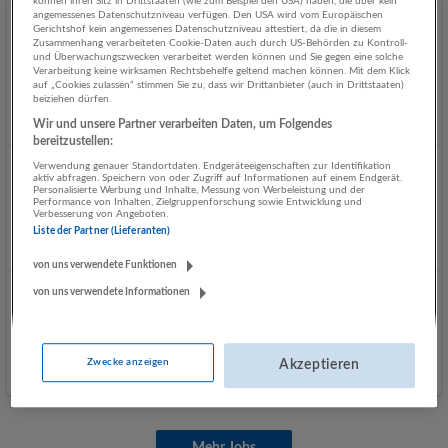
können ihren Sitz in Drittstaaten (wie zum Beispiel den USA) haben, die über kein
angemessenes Datenschutzniveau verfügen. Den USA wird vom Europäischen
Rezeption (m/w/d) im MYGYM PRIME Mondsee |
Gerichtshof kein angemessenes Datenschutzniveau attestiert, da die in diesem
Zusammenhang verarbeiteten Cookie-Daten auch durch US-Behörden zu Kontroll-
Teilzeit
und Überwachungszwecken verarbeitet werden können und Sie gegen eine solche
Verarbeitung keine wirksamen Rechtsbehelfe geltend machen können. Mit dem Klick
07.08.2026,
MYGYM PRIME
auf „Cookies zulassen“ stimmen Sie zu, dass wir Drittanbieter (auch in Drittstaaten)
Mondsee
beiziehen dürfen.
Wir und unsere Partner verarbeiten Daten, um Folgendes
bereitzustellen:
Verwendung genauer Standortdaten. Endgeräteeigenschaften zur Identifikation
Trainee Filiale (m/w/d) 38,5 Std./Wo
aktiv abfragen. Speichern von oder Zugriff auf Informationen auf einem Endgerät.
Personalisierte Werbung und Inhalte, Messung von Werbeleistung und der
06.08.2026,
SPAR Österreichische Warenhandels-AG
Performance von Inhalten, Zielgruppenforschung sowie Entwicklung und
Verbesserung von Angeboten.
Ostermiething
Liste der Partner (Lieferanten)
von uns verwendete Funktionen
von uns verwendete Informationen
Mitarbeiter (m/w/d) MYGYM Ried | Teilzeit
06.08.2026,
MY GYM Fitnessclubs
Ried im Innkreis
Zwecke anzeigen
Akzeptieren