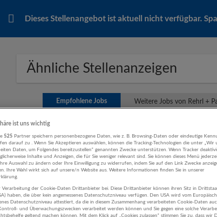
Dieses Stellenangebot ist aktuell nicht verfügbar. S
Ähnliche Stellenanzeigen
Empfohlene Jobs
Weitere Jobs von Rehrl + 
phäre ist uns wichtig
Flexibler Nebenjob mit attraktivem Verdien
re
525
Partner speichern personenbezogene Daten, wie z. B. Browsing-Daten oder eindeutige Kenn
ifen darauf zu . Wenn Sie Akzeptieren auswählen, können die Tracking-Technologien die unter „Wir
ab sofort.
beiten Daten, um Folgendes bereitzustellen“ genannten Zwecke unterstützen. Wenn Tracker deaktivie
licherweise Inhalte und Anzeigen, die für Sie weniger relevant sind. Sie können dieses Menü jederze
06.08.2026,
Morgengold Frühstücksdienste S
Ihre Auswahl zu ändern oder Ihre Einwilligung zu widerrufen, indem Sie auf den Link Zwecke anzei
Salzburg
en. Ihre Wahl wirkt sich auf unsere/n Website aus. Weitere Informationen finden Sie in unserer
klärung.
Vertrieb, Verkauf, Kundenbetreuung
 Verarbeitung der Cookie-Daten Drittanbieter bei. Diese Drittanbieter können ihren Sitz in Drittsta
USA) haben, die über kein angemessenes Datenschutzniveau verfügen. Den USA wird vom Europäisc
enes Datenschutzniveau attestiert, da die in diesem Zusammenhang verarbeiteten Cookie-Daten au
ontroll- und Überwachungszwecken verarbeitet werden können und Sie gegen eine solche Verarbe
tsbehelfe geltend machen können. Mit dem Klick auf „Cookies zulassen“ stimmen Sie zu, dass wir D
Nebenjob als (selbstständiger) Logistikpart