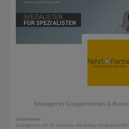
Manager:in Gruppenreisen & Busrei
Unternehmen
Sie begeistern sich für Tourismus, den Aufbau erfolgreicher Pa