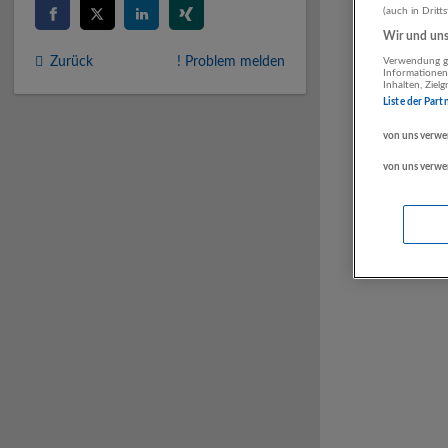
(auch in Dritt
Wir und unse
Zurück
! Problem melden
Verwendung ge
Informationen
Inhalten, Zie
Liste der Part
von uns verwe
von uns verwe