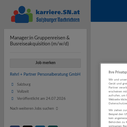
Manager:in Gruppenreisen &
Busreiseakquisition (m/w/d)
Job merken
Ihre Privats
Rehrl + Partner Personalberatung GmbH
Wir und unse
Gerät und gre
Salzburg
Partner verar
Vollzeit
erscheinen mög
aufrufen, um 
Veröffentlicht am 24.07.2026
Webseite klick
Datenschutzer
Nach weiteren Jobs suchen
Wir ziehen zur
Beispiel den 
kein angemess
Behörden zu K
wirksamen Rech