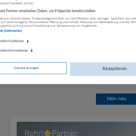
staaten) beiziehen dürfen.
Personen willkommen!
re Partner verarbeiten Daten, um Folgendes bereitzustellen:
06.08.2026,
Morgengold Frühstücksdienste S
nauer Standortdaten. Endgeräteeigenschaften zur Identifikation aktiv abfragen. Speichern von ode
Salzburg
 auf einem Endgerät. Personalisierte Werbung und Inhalte, Messung von Werbeleistung und der Pe
lgruppenforschung sowie Entwicklung und Verbesserung von Angeboten.
Vertrieb, Verkauf, Kundenbetreuung
ner (Lieferanten)
ndete Funktionen
Buffetkraft Vollzeit
ndete Informationen
06.08.2026,
Schwaighofer Spezialitäten
Salzburg
Zwecke anzeigen
Akzeptieren
Tourismus, Hotel, Gastronomie | Vertrieb, V
Mehr Jobs