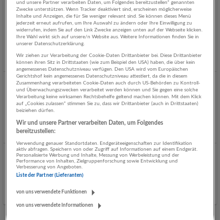
und unsere Partner verarbeiten Daten, um Folgendes bereitzustellen“ genannten
Zwecke unterstützen. Wenn Tracker deaktiviert sind, erscheinen möglicherweise
Flexibler Nebenjob mit attraktivem Verdienst und
Inhalte und Anzeigen, die für Sie weniger relevant sind. Sie können dieses Menü
jederzeit erneut aufrufen, um Ihre Auswahl zu ändern oder Ihre Einwilligung zu
flexiblen Zeiten ab sofort.
widerrufen, indem Sie auf den Link Zwecke anzeigen unten auf der Webseite klicken.
Ihre Wahl wirkt sich auf unsere/n Website aus. Weitere Informationen finden Sie in
06.08.2026,
Morgengold Frühstücksdienste Salzburg
unserer Datenschutzerklärung.
Salzburg
Wir ziehen zur Verarbeitung der Cookie-Daten Drittanbieter bei. Diese Drittanbieter
NEU
können ihren Sitz in Drittstaaten (wie zum Beispiel den USA) haben, die über kein
angemessenes Datenschutzniveau verfügen. Den USA wird vom Europäischen
Gerichtshof kein angemessenes Datenschutzniveau attestiert, da die in diesem
Zusammenhang verarbeiteten Cookie-Daten auch durch US-Behörden zu Kontroll-
Nebenjob als (selbstständiger) Logistikpartner –
und Überwachungszwecken verarbeitet werden können und Sie gegen eine solche
zuverlässige Personen willkommen!
Verarbeitung keine wirksamen Rechtsbehelfe geltend machen können. Mit dem Klick
auf „Cookies zulassen“ stimmen Sie zu, dass wir Drittanbieter (auch in Drittstaaten)
06.08.2026,
Morgengold Frühstücksdienste Salzburg
beiziehen dürfen.
Salzburg
Wir und unsere Partner verarbeiten Daten, um Folgendes
bereitzustellen:
NEU
Verwendung genauer Standortdaten. Endgeräteeigenschaften zur Identifikation
aktiv abfragen. Speichern von oder Zugriff auf Informationen auf einem Endgerät.
Personalisierte Werbung und Inhalte, Messung von Werbeleistung und der
Buffetkraft Vollzeit
Performance von Inhalten, Zielgruppenforschung sowie Entwicklung und
Verbesserung von Angeboten.
06.08.2026,
Schwaighofer Spezialitäten
Liste der Partner (Lieferanten)
Salzburg
von uns verwendete Funktionen
NEU
von uns verwendete Informationen