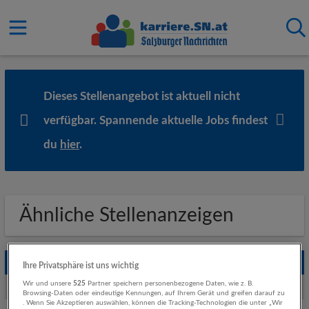
Dieses Stellenangebot ist aktuell nicht
verfügbar. Spannende aktuelle Jobs findest
du
hier
.
Ähnliche Stellenanzeigen
Empfohlene Jobs
Ihre Privatsphäre ist uns wichtig
Wir und unsere
525
Partner speichern personenbezogene Daten, wie z. B.
Weitere Jobs von SPAR Österreichische Warenhandels-AG
Browsing-Daten oder eindeutige Kennungen, auf Ihrem Gerät und greifen darauf zu
. Wenn Sie Akzeptieren auswählen, können die Tracking-Technologien die unter „Wir