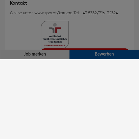
Job merken
Bewerben
Lehrling Einzelhandel mit Schwerpunkt Fleisch- und
Wurstabteilung TANN (m/w/d)
Bewerben