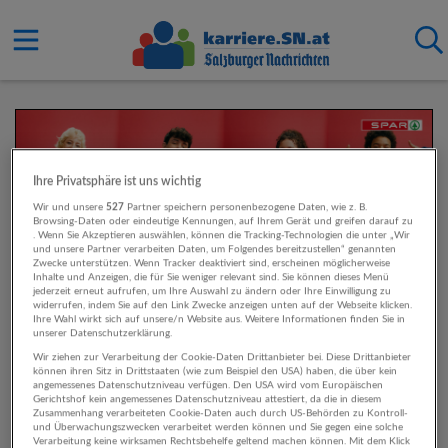
Ihre Privatsphäre ist uns wichtig
Wir und unsere
527
Partner speichern personenbezogene Daten, wie z. B.
Browsing-Daten oder eindeutige Kennungen, auf Ihrem Gerät und greifen darauf zu
. Wenn Sie Akzeptieren auswählen, können die Tracking-Technologien die unter „Wir
und unsere Partner verarbeiten Daten, um Folgendes bereitzustellen“ genannten
Zwecke unterstützen. Wenn Tracker deaktiviert sind, erscheinen möglicherweise
Inhalte und Anzeigen, die für Sie weniger relevant sind. Sie können dieses Menü
jederzeit erneut aufrufen, um Ihre Auswahl zu ändern oder Ihre Einwilligung zu
widerrufen, indem Sie auf den Link Zwecke anzeigen unten auf der Webseite klicken.
Ihre Wahl wirkt sich auf unsere/n Website aus. Weitere Informationen finden Sie in
unserer Datenschutzerklärung.
Wir ziehen zur Verarbeitung der Cookie-Daten Drittanbieter bei. Diese Drittanbieter
können ihren Sitz in Drittstaaten (wie zum Beispiel den USA) haben, die über kein
angemessenes Datenschutzniveau verfügen. Den USA wird vom Europäischen
Gerichtshof kein angemessenes Datenschutzniveau attestiert, da die in diesem
Zusammenhang verarbeiteten Cookie-Daten auch durch US-Behörden zu Kontroll-
und Überwachungszwecken verarbeitet werden können und Sie gegen eine solche
Verarbeitung keine wirksamen Rechtsbehelfe geltend machen können. Mit dem Klick