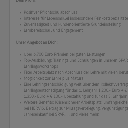
Dein Profil:
Positiver Pflichtschulabschluss
Interesse für Lebensmittel insbesondere Feinkostspezialität
Zuverlässigkeit und kundenorientierte Grundeinstellung
Lernbereitschaft und Engagement
Unser Angebot an Dich:
Über 6.700 Euro Prämien bei guten Leistungen
Top-Ausbildung: Trainings und Schulungen in unseren SPA
Lehrlingsworkshops
Fixer Arbeitsplatz nach Abschluss der Lehre mit vielen beru
Möglichkeit zur Lehre plus Matura
Eine Lehrlingsentschädigung weit über dem Kollektivvertrag
Lehrlingsentschädigung für das 1. Lehrjahr 1.200,- Euro + € 
1.350,- Euro + € 100,- Überzahlung und für das 3. Lehrjahr
Weitere Benefits: Krisensicherer Arbeitsplatz, umfangreich
bei HERVIS, Beitrag zur Mittagsverpflegung, Vergünstigunge
Jahreseinkauf bei SPAR, … und vieles mehr.