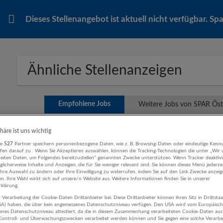
Dieses Stellenangebot ist aktuell nicht verfügbar. S
Ähnliche Stellenanzeigen
Empfohlene Jobs
Weitere Jobs von SPAR Öst
phäre ist uns wichtig
Verkäufer:in Markthalle 30h/w - IKEA Sal
re
527
Partner speichern personenbezogene Daten, wie z. B. Browsing-Daten oder eindeutige Kenn
ifen darauf zu . Wenn Sie Akzeptieren auswählen, können die Tracking-Technologien die unter „Wir
07.08.2026,
IKEA Einrichtungshaus Salzburg
beiten Daten, um Folgendes bereitzustellen“ genannten Zwecke unterstützen. Wenn Tracker deaktivie
Salzburg
licherweise Inhalte und Anzeigen, die für Sie weniger relevant sind. Sie können dieses Menü jederze
Ihre Auswahl zu ändern oder Ihre Einwilligung zu widerrufen, indem Sie auf den Link Zwecke anzei
Vertrieb, Verkauf, Kundenbetreuung
en. Ihre Wahl wirkt sich auf unsere/n Website aus. Weitere Informationen finden Sie in unserer
klärung.
 Verarbeitung der Cookie-Daten Drittanbieter bei. Diese Drittanbieter können ihren Sitz in Drittsta
USA) haben, die über kein angemessenes Datenschutzniveau verfügen. Den USA wird vom Europäisc
Flexibler Nebenjob mit attraktivem Verdien
enes Datenschutzniveau attestiert, da die in diesem Zusammenhang verarbeiteten Cookie-Daten au
ontroll- und Überwachungszwecken verarbeitet werden können und Sie gegen eine solche Verarbe
ab sofort.