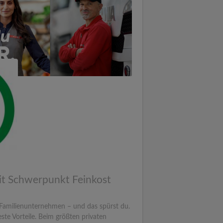
it Schwerpunkt Feinkost
Familienunternehmen – und das spürst du.
te Vorteile. Beim größten privaten