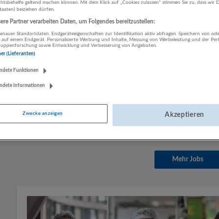
tsbehelfe geltend machen können. Mit dem Klick auf „Cookies zulassen“ stimmen Sie zu, dass wir D
staaten) beiziehen dürfen.
06.08.2026,
Morgengold Frühstücksdienste S
re Partner verarbeiten Daten, um Folgendes bereitzustellen:
Salzburg
Vertrieb, Verkauf, Kundenbetreuung
nauer Standortdaten. Endgeräteeigenschaften zur Identifikation aktiv abfragen. Speichern von ode
 auf einem Endgerät. Personalisierte Werbung und Inhalte, Messung von Werbeleistung und der Pe
lgruppenforschung sowie Entwicklung und Verbesserung von Angeboten.
ner (Lieferanten)
Nebenjob als (selbstständiger) Logistikpart
ndete Funktionen
Personen willkommen!
ndete Informationen
06.08.2026,
Morgengold Frühstücksdienste S
Salzburg
Zwecke anzeigen
Vertrieb, Verkauf, Kundenbetreuung
Akzeptieren
Mehr Jobs