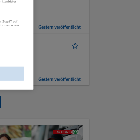
rittanbieter
alzburg
r Zugriff auf
rformance von
Gestern veröffentlicht
ner – zuverlässige
alzburg
Gestern veröffentlicht