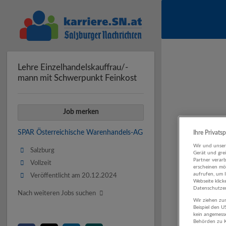
Lehre Einzelhandelskauffrau/-
mann mit Schwerpunkt Feinkost
Job merken
SPAR Österreichische Warenhandels-AG
Ihre Privats
Wir und unse
Salzburg
Gerät und gre
Partner verar
Vollzeit
erscheinen mög
aufrufen, um 
Veröffentlicht am 20.12.2024
Webseite klick
Datenschutzer
Nach weiteren Jobs suchen
Wir ziehen zur
Beispiel den 
kein angemess
Behörden zu K