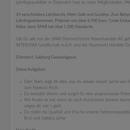
Lehrlingsausbilder in Österreich hast du mehr Möglichkeiten. Mit
24 verschiedene Lehrberufe. Mehr Geld und Goodies. Zum Beispie
Lehrlingseinkommen. Prämien von über 6.700 Euro. Coole Einkauf
Nähe, denn SPAR hat über 1.500 Standorte.
Gilt für alle von der SPAR Österreichische Warenhandels-AG gefü
INTERSPAR Gesellschaft m.b.H. und der Maximarkt Handels-Ges
Dienstort: Salzburg Gaswerkgasse
Deine Aufgaben:
Dein Team zeigt dir alles, was du wissen musst: Lerne von 
zum Feinkost-Profi
Du bestellst Waren und sorgst für eine ansprechende Präs
Wir finden es toll, wenn du auch Kund:innen beraten kan
zeigen dir, wie´s geht.
Du stellst die Qualität und Frische unserer Feinkostspeziali
Brot und Gebäck sicher