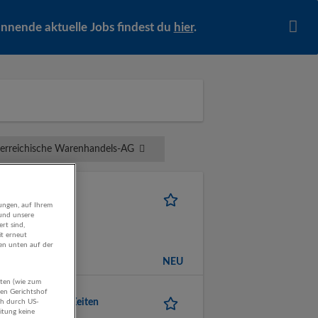
pannende aktuelle Jobs findest du
hier
.
erreichische Warenhandels-AG
zburg
ungen, auf Ihrem
 und unsere
rt sind,
it erneut
gen unten auf der
NEU
aten (wie zum
hen Gerichtshof
st und flexiblen Zeiten
ch durch US-
itung keine