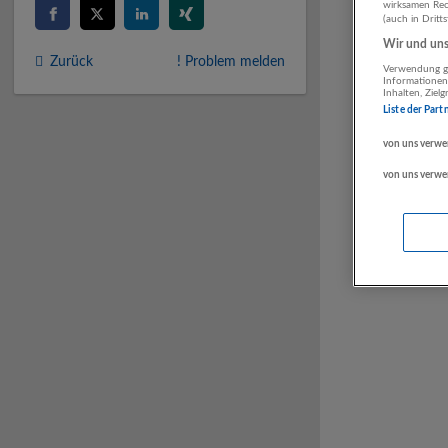
wirksamen Rech
(auch in Dritt
Wir und unse
Zurück
! Problem melden
Verwendung ge
Informationen
Inhalten, Zie
Liste der Part
von uns verwe
von uns verwe