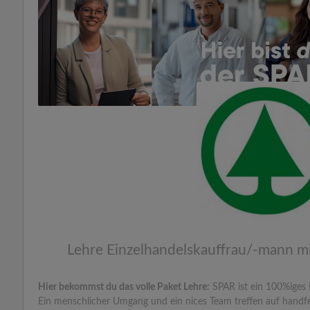
Lehre Einzelhandelskauffrau/-mann m
Hier bekommst du das volle Paket Lehre:
SPAR ist ein 100%iges 
Ein menschlicher Umgang und ein nices Team treffen auf handfes