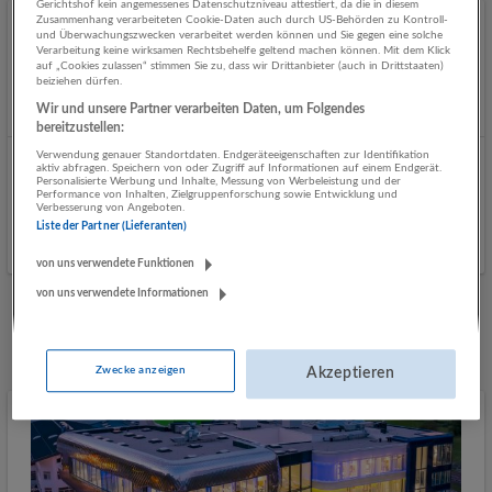
Gerichtshof kein angemessenes Datenschutzniveau attestiert, da die in diesem
Zusammenhang verarbeiteten Cookie-Daten auch durch US-Behörden zu Kontroll-
Verkäufer Feinkost (m/w/d) 20-38,5 Std./Wo
und Überwachungszwecken verarbeitet werden können und Sie gegen eine solche
Verarbeitung keine wirksamen Rechtsbehelfe geltend machen können. Mit dem Klick
06.08.2026,
SPAR Österreichische Warenhandels-AG
auf „Cookies zulassen“ stimmen Sie zu, dass wir Drittanbieter (auch in Drittstaaten)
beiziehen dürfen.
5700 Zell am See
Wir und unsere Partner verarbeiten Daten, um Folgendes
bereitzustellen:
Verwendung genauer Standortdaten. Endgeräteeigenschaften zur Identifikation
aktiv abfragen. Speichern von oder Zugriff auf Informationen auf einem Endgerät.
Küchenverkäufer (m/w/d)
Personalisierte Werbung und Inhalte, Messung von Werbeleistung und der
Performance von Inhalten, Zielgruppenforschung sowie Entwicklung und
27.07.2026,
XXXLutz KG
Verbesserung von Angeboten.
5700 Zell am See
Liste der Partner (Lieferanten)
von uns verwendete Funktionen
von uns verwendete Informationen
Mehr Jobs
Zwecke anzeigen
Akzeptieren