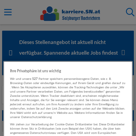
Dieses Stellenangebot ist aktuell nicht
verfügbar. Spannende aktuelle Jobs findest
du
hier
.
Ihre Privatsphäre ist uns wichtig
Wir und unsere
527
Partner speichern personenbezogene Daten, wie z. B.
Browsing-Daten oder eindeutige Kennungen, auf Ihrem Gerät und greifen darauf zu
. Wenn Sie Akzeptieren auswählen, können die Tracking-Technologien die unter „Wir
und unsere Partner verarbeiten Daten, um Folgendes bereitzustellen“ genannten
Ähnliche Stellenanzeigen
Zwecke unterstützen. Wenn Tracker deaktiviert sind, erscheinen möglicherweise
Inhalte und Anzeigen, die für Sie weniger relevant sind. Sie können dieses Menü
jederzeit erneut aufrufen, um Ihre Auswahl zu ändern oder Ihre Einwilligung zu
widerrufen, indem Sie auf den Link Zwecke anzeigen unten auf der Webseite klicken.
Ihre Wahl wirkt sich auf unsere/n Website aus. Weitere Informationen finden Sie in
Empfohlene Jobs
unserer Datenschutzerklärung.
Wir ziehen zur Verarbeitung der Cookie-Daten Drittanbieter bei. Diese Drittanbieter
Weitere Jobs von Hagleitner Hygiene International GmbH
können ihren Sitz in Drittstaaten (wie zum Beispiel den USA) haben, die über kein
angemessenes Datenschutzniveau verfügen. Den USA wird vom Europäischen