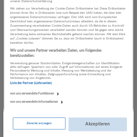
unserer Datenschutzerklärung.
Wir ziehen zur Verarbeitung der Cookie-Daten Drittanbieter bei. Diese Drittanbieter
können ihren Sitz in Drittstaaten (wie zum Beispiel den USA) haben, die über kein
2 Sonstige Berufe Land- und
angemessenes Datenschutzniveau verfügen. Den USA wird vom Europäischen
Gerichtshof kein angemessenes Datenschutzniveau attestiert, da die in diesem
Zusammenhang verarbeiteten Cookie-Daten auch durch US-Behörden zu Kontroll-
Forstwirtschaft Unternehmen
und Überwachungszwecken verarbeitet werden können und Sie gegen eine solche
Verarbeitung keine wirksamen Rechtsbehelfe geltend machen können. Mit dem Klick
auf „Cookies zulassen“ stimmen Sie zu, dass wir Drittanbieter (auch in Drittstaaten)
beiziehen dürfen.
Wir und unsere Partner verarbeiten Daten, um Folgendes
bereitzustellen:
Verwendung genauer Standortdaten. Endgeräteeigenschaften zur Identifikation
aktiv abfragen. Speichern von oder Zugriff auf Informationen auf einem Endgerät.
Personalisierte Werbung und Inhalte, Messung von Werbeleistung und der
Performance von Inhalten, Zielgruppenforschung sowie Entwicklung und
Verbesserung von Angeboten.
Liste der Partner (Lieferanten)
binderholz Gruppe
von uns verwendete Funktionen
Fügen
von uns verwendete Informationen
Bau | Herstellung von Waren | Land- und Forstwirtschaft
22 Jobs
Zwecke anzeigen
Akzeptieren