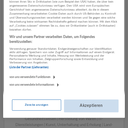
können ihren Sitz in Drittstaaten (wie zum Beispiel den USA) haben, die über kein
angemessenes Datenschutzniveau verfügen. Den USA wird vom Europäischen
Gerichtshof kein angemessenes Datenschutzniveau attestiert, da die in diesem
Zusammenhang verarbeiteten Cookie-Daten auch durch US-Behörden zu Kontroll-
1 Sachbearbeitung Finanz-
und Überwachungszwecken verarbeitet werden können und Sie gegen eine solche
Verarbeitung keine wirksamen Rechtsbehelfe geltend machen können. Mit dem Klick
und Versicherungsleistungen
auf „Cookies zulassen“ stimmen Sie zu, dass wir Drittanbieter (auch in Drittstaaten)
beiziehen dürfen.
Unternehmen
Wir und unsere Partner verarbeiten Daten, um Folgendes
bereitzustellen:
Verwendung genauer Standortdaten. Endgeräteeigenschaften zur Identifikation
aktiv abfragen. Speichern von oder Zugriff auf Informationen auf einem Endgerät.
Personalisierte Werbung und Inhalte, Messung von Werbeleistung und der
Performance von Inhalten, Zielgruppenforschung sowie Entwicklung und
Verbesserung von Angeboten.
Liste der Partner (Lieferanten)
von uns verwendete Funktionen
von uns verwendete Informationen
LUGSTEIN CONSULTING
Bergheim bei Salzburg
Zwecke anzeigen
Akzeptieren
Bau | Beherbergung und Gastronomie | Einzelhandel |
Energieversorgung | Finanz- und Versicherungsleistungen |
Gesundheitswesen | Herstellung von Waren | IT-
Dienstleistungen | Kunst, Unterhaltung und Erholung | Land-