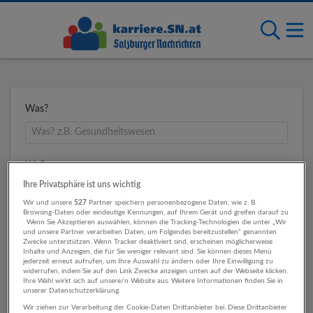
Was?
Wo?
Ihre Privatsphäre ist uns wichtig
Wir und unsere
527
Partner speichern personenbezogene Daten, wie z. B.
Browsing-Daten oder eindeutige Kennungen, auf Ihrem Gerät und greifen darauf zu
Umkreis
. Wenn Sie Akzeptieren auswählen, können die Tracking-Technologien die unter „Wir
und unsere Partner verarbeiten Daten, um Folgendes bereitzustellen“ genannten
Zwecke unterstützen. Wenn Tracker deaktiviert sind, erscheinen möglicherweise
Inhalte und Anzeigen, die für Sie weniger relevant sind. Sie können dieses Menü
jederzeit erneut aufrufen, um Ihre Auswahl zu ändern oder Ihre Einwilligung zu
widerrufen, indem Sie auf den Link Zwecke anzeigen unten auf der Webseite klicken.
Ihre Wahl wirkt sich auf unsere/n Website aus. Weitere Informationen finden Sie in
unserer Datenschutzerklärung.
Wir ziehen zur Verarbeitung der Cookie-Daten Drittanbieter bei. Diese Drittanbieter