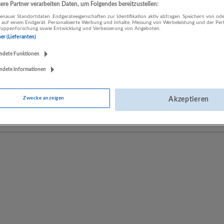
re Partner verarbeiten Daten, um Folgendes bereitzustellen:
nauer Standortdaten. Endgeräteeigenschaften zur Identifikation aktiv abfragen. Speichern von ode
 auf einem Endgerät. Personalisierte Werbung und Inhalte, Messung von Werbeleistung und der Pe
LUGSTEIN CONSULTING
lgruppenforschung sowie Entwicklung und Verbesserung von Angeboten.
ner (Lieferanten)
Bergheim bei Salzburg
Bau | Beherbergung und Gastronomie | Einzelhandel |
ndete Funktionen
Energieversorgung | Finanz- und Versicherungsleistungen |
ndete Informationen
Gesundheitswesen | Herstellung von Waren | IT-Dienstleistungen |
Kunst, Unterhaltung und Erholung | Land- und Forstwirtschaft |
Öffentliche Verwaltung | Rechtsberatung und Wirtschaftsprüfung |
Zwecke anzeigen
Akzeptieren
Sonstige Dienstleistungen | Sozialwesen | Verkehr | Verlagswesen |
Werbung und Marktforschung