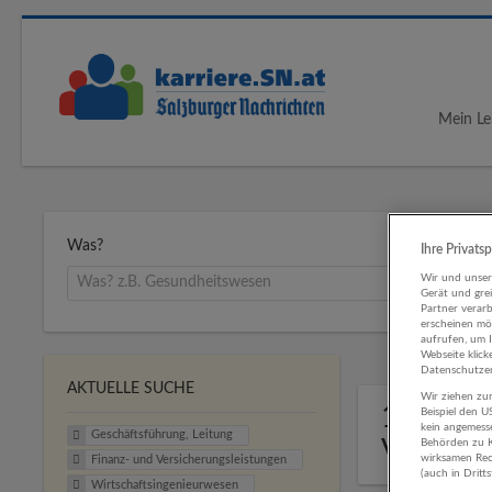
Mein Le
Was?
Ihre Privats
Wir und unse
Gerät und gre
Partner verar
erscheinen mög
aufrufen, um 
Webseite klick
Datenschutzer
AKTUELLE SUCHE
Wir ziehen zur
1 Gesch
Beispiel den 
kein angemess
Geschäftsführung, Leitung
Versich
Behörden zu K
wirksamen Rech
Finanz- und Versicherungsleistungen
(auch in Dritt
Wirtschaftsingenieurwesen