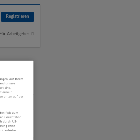
Registrieren
Für Arbeitgeber
ungen, auf Ihrem
 und unsere
rt sind,
it erneut
gen unten auf der
aten (wie zum
hen Gerichtshof
ch durch US-
itung keine
rittanbieter