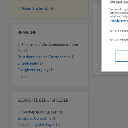
Wir und unse
Neue Suche starten
Verwendung ge
Informationen
Inhalten, Zie
Liste der Part
von uns verwe
BRANCHE
von uns verwe
Finanz- und Versicherungsleistungen
Bau
(1)
Beherbergung und Gastronomie
(1)
Einzelhandel
(1)
Energieversorgung
(1)
mehr »
GESUCHTE BERUFSFELDER
Geschäftsführung, Leitung
Beratung, Consulting
(1)
Einkauf, Logistik, Lager
(1)