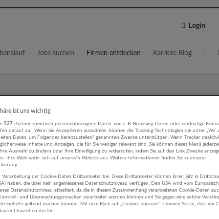
Login
benslauf
Jobs suchen
Firmen entdecken
Karriere Blog
Wo?
Umkreis
phäre ist uns wichtig
re
527
Partner speichern personenbezogene Daten, wie z. B. Browsing-Daten oder eindeutige Kenn
5 km
ifen darauf zu . Wenn Sie Akzeptieren auswählen, können die Tracking-Technologien die unter „Wir
beiten Daten, um Folgendes bereitzustellen“ genannten Zwecke unterstützen. Wenn Tracker deaktivie
licherweise Inhalte und Anzeigen, die für Sie weniger relevant sind. Sie können dieses Menü jederze
Ihre Auswahl zu ändern oder Ihre Einwilligung zu widerrufen, indem Sie auf den Link Zwecke anzei
en. Ihre Wahl wirkt sich auf unsere/n Website aus. Weitere Informationen finden Sie in unserer
klärung.
 Verarbeitung der Cookie-Daten Drittanbieter bei. Diese Drittanbieter können ihren Sitz in Drittsta
äftsführung, Leitung Finanz- und
USA) haben, die über kein angemessenes Datenschutzniveau verfügen. Den USA wird vom Europäisc
enes Datenschutzniveau attestiert, da die in diesem Zusammenhang verarbeiteten Cookie-Daten au
erungsleistungen Unternehmen
ontroll- und Überwachungszwecken verarbeitet werden können und Sie gegen eine solche Verarbe
tsbehelfe geltend machen können. Mit dem Klick auf „Cookies zulassen“ stimmen Sie zu, dass wir D
staaten) beiziehen dürfen.