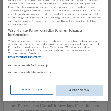
können ihren Sitz in Drittstaaten (wie zum Beispiel den USA) haben, die über kein
angemessenes Datenschutzniveau verfügen. Den USA wird vom Europäischen
Gerichtshof kein angemessenes Datenschutzniveau attestiert, da die in diesem
Zusammenhang verarbeiteten Cookie-Daten auch durch US-Behörden zu Kontroll-
1 Rechtswesen Öffentliche
und Überwachungszwecken verarbeitet werden können und Sie gegen eine solche
Verarbeitung keine wirksamen Rechtsbehelfe geltend machen können. Mit dem Klick
Verwaltung Unternehmen
auf „Cookies zulassen“ stimmen Sie zu, dass wir Drittanbieter (auch in Drittstaaten)
beiziehen dürfen.
Wir und unsere Partner verarbeiten Daten, um Folgendes
bereitzustellen:
Verwendung genauer Standortdaten. Endgeräteeigenschaften zur Identifikation
aktiv abfragen. Speichern von oder Zugriff auf Informationen auf einem Endgerät.
Personalisierte Werbung und Inhalte, Messung von Werbeleistung und der
Performance von Inhalten, Zielgruppenforschung sowie Entwicklung und
Verbesserung von Angeboten.
Liste der Partner (Lieferanten)
von uns verwendete Funktionen
von uns verwendete Informationen
LUGSTEIN CONSULTING
Bergheim bei Salzburg
Bau | Beherbergung und Gastronomie | Einzelhandel |
Zwecke anzeigen
Energieversorgung | Finanz- und Versicherungsleistungen |
Akzeptieren
Gesundheitswesen | Herstellung von Waren | IT-
Dienstleistungen | Kunst, Unterhaltung und Erholung | Land-
und Forstwirtschaft | Öffentliche Verwaltung | Rechtsberatung