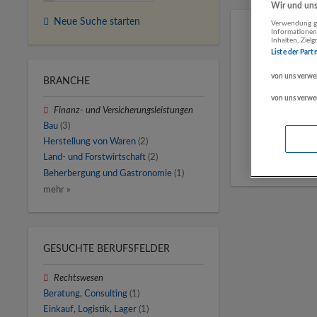
Wir und unse
Neue Suche starten
Verwendung ge
Informationen
Inhalten, Zie
Liste der Part
von uns verwe
BRANCHE
von uns verwe
Finanz- und Versicherungsleistungen
Bau
(3)
Herstellung von Waren
(2)
Land- und Forstwirtschaft
(2)
Beherbergung und Gastronomie
(1)
mehr »
GESUCHTE BERUFSFELDER
Rechtswesen
Beratung, Consulting
(1)
Einkauf, Logistik, Lager
(1)