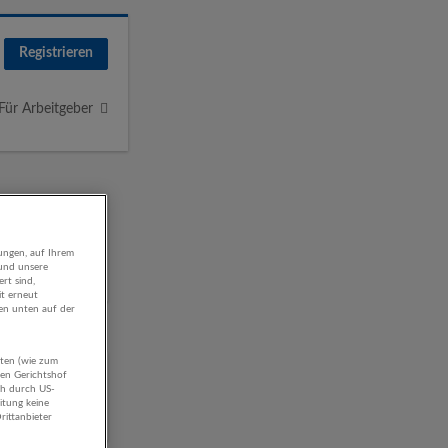
Registrieren
Für Arbeitgeber
ungen, auf Ihrem
 und unsere
rt sind,
it erneut
gen unten auf der
aten (wie zum
hen Gerichtshof
ch durch US-
itung keine
rittanbieter