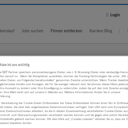
Login
benslauf
Jobs suchen
Firmen entdecken
Karriere Blog
Wo?
Umkreis
phäre ist uns wichtig
re
527
Partner speichern personenbezogene Daten, wie z. B. Browsing-Daten oder eindeutige Kenn
5 km
ifen darauf zu . Wenn Sie Akzeptieren auswählen, können die Tracking-Technologien die unter „Wir
beiten Daten, um Folgendes bereitzustellen“ genannten Zwecke unterstützen. Wenn Tracker deaktivie
licherweise Inhalte und Anzeigen, die für Sie weniger relevant sind. Sie können dieses Menü jederze
Ihre Auswahl zu ändern oder Ihre Einwilligung zu widerrufen, indem Sie auf den Link Zwecke anzei
en. Ihre Wahl wirkt sich auf unsere/n Website aus. Weitere Informationen finden Sie in unserer
klärung.
 Verarbeitung der Cookie-Daten Drittanbieter bei. Diese Drittanbieter können ihren Sitz in Drittsta
swesen Finanz- und
USA) haben, die über kein angemessenes Datenschutzniveau verfügen. Den USA wird vom Europäisc
enes Datenschutzniveau attestiert, da die in diesem Zusammenhang verarbeiteten Cookie-Daten au
erungsleistungen Unternehmen
ontroll- und Überwachungszwecken verarbeitet werden können und Sie gegen eine solche Verarbe
tsbehelfe geltend machen können. Mit dem Klick auf „Cookies zulassen“ stimmen Sie zu, dass wir D
staaten) beiziehen dürfen.