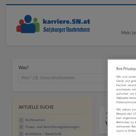
Mein Le
Was?
Ihre Privats
Wir und unse
Gerät und gre
Partner verar
erscheinen mög
aufrufen, um 
Webseite klick
Datenschutzer
AKTUELLE SUCHE
Wir ziehen zur
1 Recht
Beispiel den 
kein angemess
Rechtswesen
Versich
Behörden zu K
wirksamen Rech
Finanz- und Versicherungsleistungen
(auch in Dritt
Architektur / Bautechnik