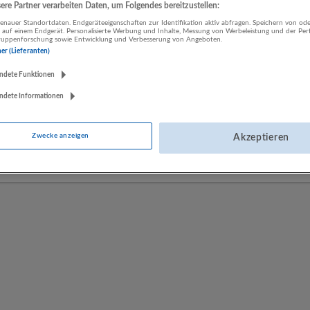
re Partner verarbeiten Daten, um Folgendes bereitzustellen:
nauer Standortdaten. Endgeräteeigenschaften zur Identifikation aktiv abfragen. Speichern von ode
 auf einem Endgerät. Personalisierte Werbung und Inhalte, Messung von Werbeleistung und der Pe
LUGSTEIN CONSULTING
lgruppenforschung sowie Entwicklung und Verbesserung von Angeboten.
ner (Lieferanten)
Bergheim bei Salzburg
Bau | Beherbergung und Gastronomie | Einzelhandel |
ndete Funktionen
Energieversorgung | Finanz- und Versicherungsleistungen |
ndete Informationen
Gesundheitswesen | Herstellung von Waren | IT-Dienstleistungen |
Kunst, Unterhaltung und Erholung | Land- und Forstwirtschaft |
Öffentliche Verwaltung | Rechtsberatung und Wirtschaftsprüfung |
Zwecke anzeigen
Akzeptieren
Sonstige Dienstleistungen | Sozialwesen | Verkehr | Verlagswesen |
Werbung und Marktforschung