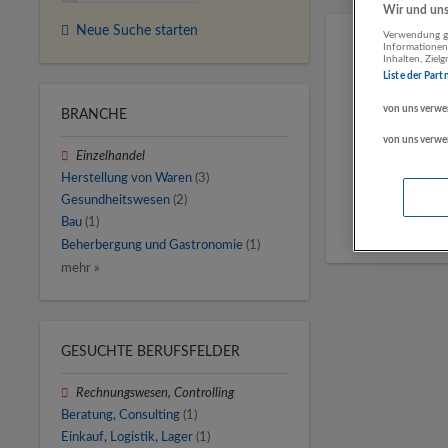
Wir und unse
Neue Suche starten
Verwendung ge
Informationen
Inhalten, Zie
Liste der Part
von uns verwe
BRANCHE
von uns verwe
Einzelhandel
Herstellung von Waren
(3)
Gesundheitswesen
(2)
Bau
(1)
Beherbergung und Gastronomie
(1)
mehr »
GESUCHTE BERUFSFELDER
Rechnungswesen, Controlling
Beratung, Consulting
(1)
Einkauf, Logistik, Lager
(1)