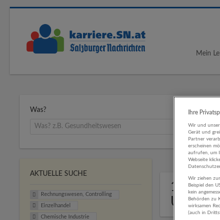
Mein Le
Was?
Ihre Privats
Wir und unse
Gerät und gre
Partner verar
erscheinen mög
aufrufen, um 
Webseite klick
Datenschutzer
AKTUELLE SUCHE
Wir ziehen zur
1 Rechn
Beispiel den 
kein angemess
Rechnungswesen, Controlling
Untern
Behörden zu K
Einzelhandel
wirksamen Rech
(auch in Dritt
Chemische Industrie