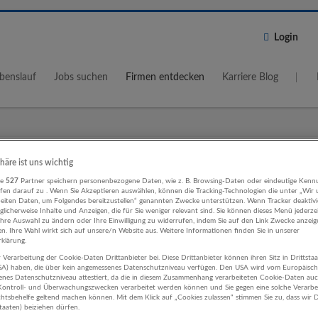
Login
benslauf
Jobs suchen
Firmen entdecken
Karriere Blog
Wo?
Umkreis
phäre ist uns wichtig
re
527
Partner speichern personenbezogene Daten, wie z. B. Browsing-Daten oder eindeutige Kenn
5 km
ifen darauf zu . Wenn Sie Akzeptieren auswählen, können die Tracking-Technologien die unter „Wir
beiten Daten, um Folgendes bereitzustellen“ genannten Zwecke unterstützen. Wenn Tracker deaktivie
licherweise Inhalte und Anzeigen, die für Sie weniger relevant sind. Sie können dieses Menü jederze
Ihre Auswahl zu ändern oder Ihre Einwilligung zu widerrufen, indem Sie auf den Link Zwecke anzei
en. Ihre Wahl wirkt sich auf unsere/n Website aus. Weitere Informationen finden Sie in unserer
klärung.
 Verarbeitung der Cookie-Daten Drittanbieter bei. Diese Drittanbieter können ihren Sitz in Drittsta
ungswesen, Controlling Einzelhande
USA) haben, die über kein angemessenes Datenschutzniveau verfügen. Den USA wird vom Europäisc
enes Datenschutzniveau attestiert, da die in diesem Zusammenhang verarbeiteten Cookie-Daten au
ehmen
ontroll- und Überwachungszwecken verarbeitet werden können und Sie gegen eine solche Verarbe
tsbehelfe geltend machen können. Mit dem Klick auf „Cookies zulassen“ stimmen Sie zu, dass wir D
staaten) beiziehen dürfen.