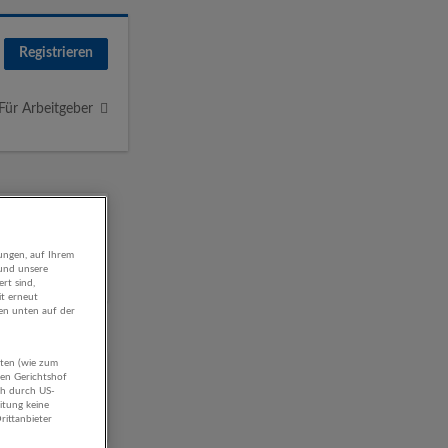
Registrieren
Für Arbeitgeber
ungen, auf Ihrem
 und unsere
rt sind,
it erneut
gen unten auf der
aten (wie zum
l
hen Gerichtshof
ch durch US-
itung keine
rittanbieter