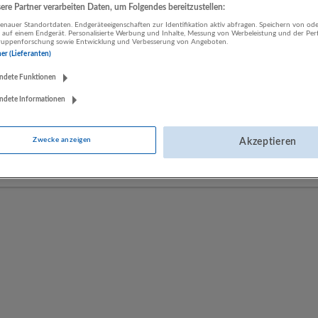
re Partner verarbeiten Daten, um Folgendes bereitzustellen:
nauer Standortdaten. Endgeräteeigenschaften zur Identifikation aktiv abfragen. Speichern von ode
 auf einem Endgerät. Personalisierte Werbung und Inhalte, Messung von Werbeleistung und der Pe
LUGSTEIN CONSULTING
lgruppenforschung sowie Entwicklung und Verbesserung von Angeboten.
ner (Lieferanten)
Bergheim bei Salzburg
Bau | Beherbergung und Gastronomie | Einzelhandel |
ndete Funktionen
Energieversorgung | Finanz- und Versicherungsleistungen |
Gesundheitswesen | Herstellung von Waren | IT-Dienstleistungen |
ndete Informationen
Kunst, Unterhaltung und Erholung | Land- und Forstwirtschaft |
Öffentliche Verwaltung | Rechtsberatung und Wirtschaftsprüfung |
Zwecke anzeigen
Akzeptieren
Sonstige Dienstleistungen | Sozialwesen | Verkehr | Verlagswesen |
Werbung und Marktforschung