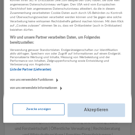
können ihren Sitz in Drittstaaten (wie zum Beispiel den USA) haben, die über kein
angemessenes Datenschutzniveau verfügen. Den USA wird vom Europäischen
Gerichtshof kein angemessenes Datenschutzniveau attestiert, da die in diesem
Zusammenhang verarbeiteten Cookie-Daten auch durch US-Behörden zu Kontroll-
1 IT, EDV Einzelhandel
und Überwachungszwecken verarbeitet werden können und Sie gegen eine solche
Verarbeitung keine wirksamen Rechtsbehelfe geltend machen können. Mit dem Klick
Unternehmen
auf „Cookies zulassen“ stimmen Sie zu, dass wir Drittanbieter (auch in Drittstaaten)
beiziehen dürfen.
Wir und unsere Partner verarbeiten Daten, um Folgendes
bereitzustellen:
Verwendung genauer Standortdaten. Endgeräteeigenschaften zur Identifikation
aktiv abfragen. Speichern von oder Zugriff auf Informationen auf einem Endgerät.
Personalisierte Werbung und Inhalte, Messung von Werbeleistung und der
Performance von Inhalten, Zielgruppenforschung sowie Entwicklung und
Verbesserung von Angeboten.
Liste der Partner (Lieferanten)
von uns verwendete Funktionen
von uns verwendete Informationen
LUGSTEIN CONSULTING
Bergheim bei Salzburg
Bau | Beherbergung und Gastronomie | Einzelhandel |
Zwecke anzeigen
Energieversorgung | Finanz- und Versicherungsleistungen |
Akzeptieren
Gesundheitswesen | Herstellung von Waren | IT-
Dienstleistungen | Kunst, Unterhaltung und Erholung | Land-
und Forstwirtschaft | Öffentliche Verwaltung | Rechtsberatung