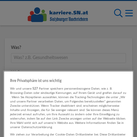
Was?
Wo?
Ihre Privatsphäre ist uns wichtig
Wir und unsere
527
Partner speichern personenbezogene Daten, wie z. B.
Browsing-Daten oder eindeutige Kennungen, auf Ihrem Gerät und greifen darauf zu
Umkreis
. Wenn Sie Akzeptieren auswählen, können die Tracking-Technologien die unter „Wir
und unsere Partner verarbeiten Daten, um Folgendes bereitzustellen“ genannten
Zwecke unterstützen. Wenn Tracker deaktiviert sind, erscheinen möglicherweise
Inhalte und Anzeigen, die für Sie weniger relevant sind. Sie können dieses Menü
jederzeit erneut aufrufen, um Ihre Auswahl zu ändern oder Ihre Einwilligung zu
widerrufen, indem Sie auf den Link Zwecke anzeigen unten auf der Webseite klicken.
Ihre Wahl wirkt sich auf unsere/n Website aus. Weitere Informationen finden Sie in
unserer Datenschutzerklärung.
Wir ziehen zur Verarbeitung der Cookie-Daten Drittanbieter bei. Diese Drittanbieter