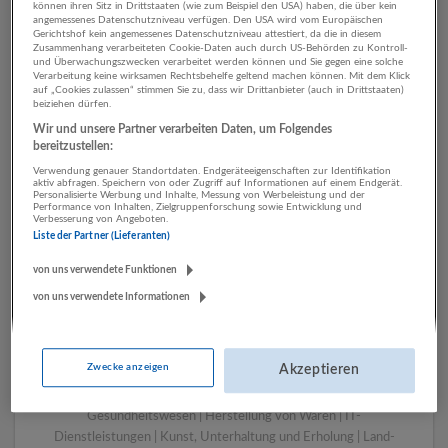
können ihren Sitz in Drittstaaten (wie zum Beispiel den USA) haben, die über kein
angemessenes Datenschutzniveau verfügen. Den USA wird vom Europäischen
Gerichtshof kein angemessenes Datenschutzniveau attestiert, da die in diesem
Zusammenhang verarbeiteten Cookie-Daten auch durch US-Behörden zu Kontroll-
1 Produktion Finanz- und
und Überwachungszwecken verarbeitet werden können und Sie gegen eine solche
Verarbeitung keine wirksamen Rechtsbehelfe geltend machen können. Mit dem Klick
Versicherungsleistungen
auf „Cookies zulassen“ stimmen Sie zu, dass wir Drittanbieter (auch in Drittstaaten)
beiziehen dürfen.
Unternehmen
Wir und unsere Partner verarbeiten Daten, um Folgendes
bereitzustellen:
Verwendung genauer Standortdaten. Endgeräteeigenschaften zur Identifikation
aktiv abfragen. Speichern von oder Zugriff auf Informationen auf einem Endgerät.
Personalisierte Werbung und Inhalte, Messung von Werbeleistung und der
Performance von Inhalten, Zielgruppenforschung sowie Entwicklung und
Verbesserung von Angeboten.
Liste der Partner (Lieferanten)
von uns verwendete Funktionen
von uns verwendete Informationen
LUGSTEIN CONSULTING
Bergheim bei Salzburg
Zwecke anzeigen
Akzeptieren
Bau | Beherbergung und Gastronomie | Einzelhandel |
Energieversorgung | Finanz- und Versicherungsleistungen |
Gesundheitswesen | Herstellung von Waren | IT-
Dienstleistungen | Kunst, Unterhaltung und Erholung | Land-