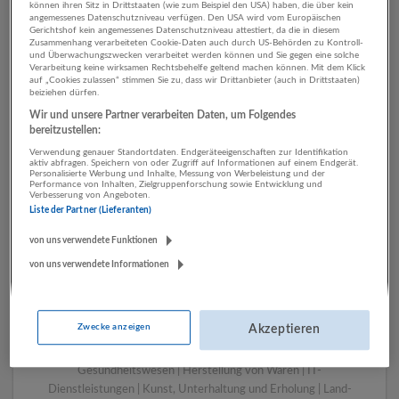
können ihren Sitz in Drittstaaten (wie zum Beispiel den USA) haben, die über kein
angemessenes Datenschutzniveau verfügen. Den USA wird vom Europäischen
Gerichtshof kein angemessenes Datenschutzniveau attestiert, da die in diesem
Zusammenhang verarbeiteten Cookie-Daten auch durch US-Behörden zu Kontroll-
1 Pflege, Gesundheit, Soziales
und Überwachungszwecken verarbeitet werden können und Sie gegen eine solche
Verarbeitung keine wirksamen Rechtsbehelfe geltend machen können. Mit dem Klick
Land- und Forstwirtschaft
auf „Cookies zulassen“ stimmen Sie zu, dass wir Drittanbieter (auch in Drittstaaten)
beiziehen dürfen.
Unternehmen
Wir und unsere Partner verarbeiten Daten, um Folgendes
bereitzustellen:
Verwendung genauer Standortdaten. Endgeräteeigenschaften zur Identifikation
aktiv abfragen. Speichern von oder Zugriff auf Informationen auf einem Endgerät.
Personalisierte Werbung und Inhalte, Messung von Werbeleistung und der
Performance von Inhalten, Zielgruppenforschung sowie Entwicklung und
Verbesserung von Angeboten.
Liste der Partner (Lieferanten)
von uns verwendete Funktionen
von uns verwendete Informationen
LUGSTEIN CONSULTING
Bergheim bei Salzburg
Zwecke anzeigen
Akzeptieren
Bau | Beherbergung und Gastronomie | Einzelhandel |
Energieversorgung | Finanz- und Versicherungsleistungen |
Gesundheitswesen | Herstellung von Waren | IT-
Dienstleistungen | Kunst, Unterhaltung und Erholung | Land-