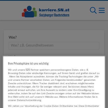
Was?
Wo?
Ihre Privatsphäre ist uns wichtig
Wir und unsere
525
Partner speichern personenbezogene Daten, wie z. B.
Browsing-Daten oder eindeutige Kennungen, auf Ihrem Gerät und greifen darauf zu
Umkreis
. Wenn Sie Akzeptieren auswählen, können die Tracking-Technologien die unter „Wir
und unsere Partner verarbeiten Daten, um Folgendes bereitzustellen“ genannten
Zwecke unterstützen. Wenn Tracker deaktiviert sind, erscheinen möglicherweise
Inhalte und Anzeigen, die für Sie weniger relevant sind. Sie können dieses Menü
jederzeit erneut aufrufen, um Ihre Auswahl zu ändern oder Ihre Einwilligung zu
widerrufen, indem Sie auf den Link Zwecke anzeigen unten auf der Webseite klicken.
Ihre Wahl wirkt sich auf unsere/n Website aus. Weitere Informationen finden Sie in
unserer Datenschutzerklärung.
Wir ziehen zur Verarbeitung der Cookie-Daten Drittanbieter bei. Diese Drittanbieter