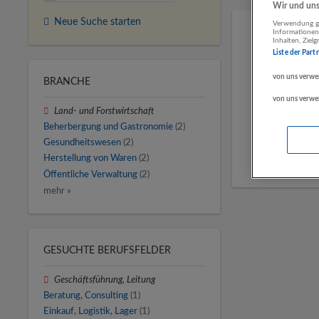
Wir und unse
Neue Suche starten
Verwendung ge
Informationen
Inhalten, Zie
Liste der Part
von uns verwe
BRANCHE
von uns verwe
Land- und Forstwirtschaft
Beherbergung und Gastronomie
(2)
Gesundheitswesen
(2)
Herstellung von Waren
(2)
Öffentliche Verwaltung
(2)
mehr »
GESUCHTE BERUFSFELDER
Geschäftsführung, Leitung
Beratung, Consulting
(1)
Einkauf, Logistik, Lager
(1)