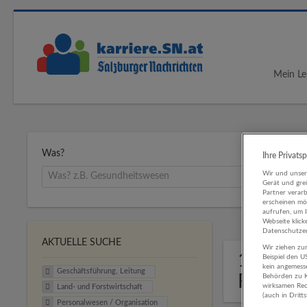
Mein Le
Was?
Ihre Privats
Wir und unse
Gerät und gre
Partner verar
erscheinen mög
aufrufen, um 
Webseite klick
Datenschutzer
AKTUELLE SUCHE
Wir ziehen zur
1 Gesch
Beispiel den 
kein angemess
Geschäftsführung, Leitung
Forstwi
Behörden zu K
wirksamen Rech
Land- und Forstwirtschaft
(auch in Dritt
Personalwesen / Organisation