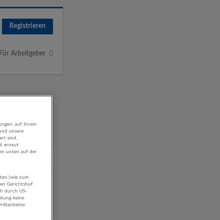
Registrieren
Für Arbeitgeber
ungen, auf Ihrem
 und unsere
rt sind,
it erneut
gen unten auf der
aten (wie zum
hen Gerichtshof
ch durch US-
itung keine
rittanbieter