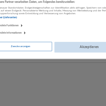
re Partner verarbeiten Daten, um Folgendes bereitzustellen:
nauer Standortdaten. Endgeräteeigenschaften zur Identifikation aktiv abfragen. Speichern von ode
 auf einem Endgerät. Personalisierte Werbung und Inhalte, Messung von Werbeleistung und der Pe
LUGSTEIN CONSULTING
lgruppenforschung sowie Entwicklung und Verbesserung von Angeboten.
ner (Lieferanten)
Bergheim bei Salzburg
Bau | Beherbergung und Gastronomie | Einzelhandel |
ndete Funktionen
Energieversorgung | Finanz- und Versicherungsleistungen |
ndete Informationen
Gesundheitswesen | Herstellung von Waren | IT-Dienstleistungen |
Kunst, Unterhaltung und Erholung | Land- und Forstwirtschaft |
Öffentliche Verwaltung | Rechtsberatung und Wirtschaftsprüfung |
Zwecke anzeigen
Akzeptieren
Sonstige Dienstleistungen | Sozialwesen | Verkehr | Verlagswesen |
Werbung und Marktforschung