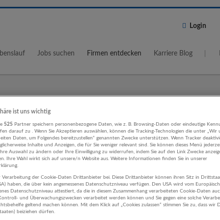
Login
benslauf
Jobs suchen
Firmen entdecken
Karriere Blog
Wo?
Umkreis
phäre ist uns wichtig
re
525
Partner speichern personenbezogene Daten, wie z. B. Browsing-Daten oder eindeutige Kenn
5 km
ifen darauf zu . Wenn Sie Akzeptieren auswählen, können die Tracking-Technologien die unter „Wir
beiten Daten, um Folgendes bereitzustellen“ genannten Zwecke unterstützen. Wenn Tracker deaktivie
licherweise Inhalte und Anzeigen, die für Sie weniger relevant sind. Sie können dieses Menü jederze
Ihre Auswahl zu ändern oder Ihre Einwilligung zu widerrufen, indem Sie auf den Link Zwecke anzei
en. Ihre Wahl wirkt sich auf unsere/n Website aus. Weitere Informationen finden Sie in unserer
klärung.
 Verarbeitung der Cookie-Daten Drittanbieter bei. Diese Drittanbieter können ihren Sitz in Drittsta
äftsführung, Leitung Land- und
USA) haben, die über kein angemessenes Datenschutzniveau verfügen. Den USA wird vom Europäisc
enes Datenschutzniveau attestiert, da die in diesem Zusammenhang verarbeiteten Cookie-Daten au
rtschaft Unternehmen
ontroll- und Überwachungszwecken verarbeitet werden können und Sie gegen eine solche Verarbe
tsbehelfe geltend machen können. Mit dem Klick auf „Cookies zulassen“ stimmen Sie zu, dass wir D
staaten) beiziehen dürfen.