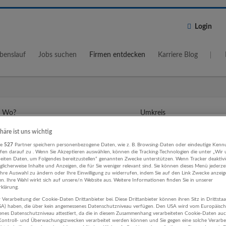
Login
benslauf
Jobs suchen
Firmen entdecken
Karriere Blog
Wo?
Umkreis
5 km
phäre ist uns wichtig
re
527
Partner speichern personenbezogene Daten, wie z. B. Browsing-Daten oder eindeutige Kenn
ifen darauf zu . Wenn Sie Akzeptieren auswählen, können die Tracking-Technologien die unter „Wir
beiten Daten, um Folgendes bereitzustellen“ genannten Zwecke unterstützen. Wenn Tracker deaktivie
licherweise Inhalte und Anzeigen, die für Sie weniger relevant sind. Sie können dieses Menü jederze
Ihre Auswahl zu ändern oder Ihre Einwilligung zu widerrufen, indem Sie auf den Link Zwecke anzei
en. Ihre Wahl wirkt sich auf unsere/n Website aus. Weitere Informationen finden Sie in unserer
onalwesen / Organisation Unterne
klärung.
 Verarbeitung der Cookie-Daten Drittanbieter bei. Diese Drittanbieter können ihren Sitz in Drittsta
USA) haben, die über kein angemessenes Datenschutzniveau verfügen. Den USA wird vom Europäisc
enes Datenschutzniveau attestiert, da die in diesem Zusammenhang verarbeiteten Cookie-Daten au
ontroll- und Überwachungszwecken verarbeitet werden können und Sie gegen eine solche Verarbe