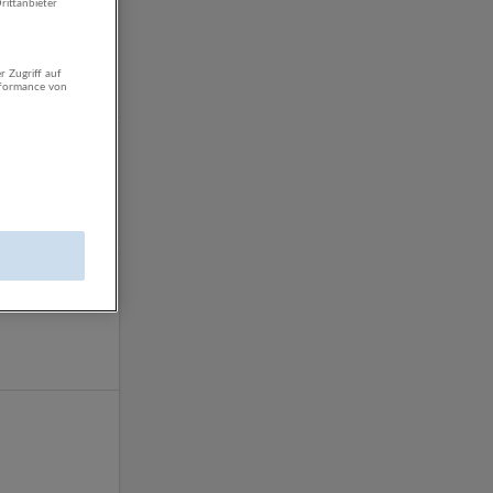
rittanbieter
7 Jobs
r Zugriff auf
rformance von