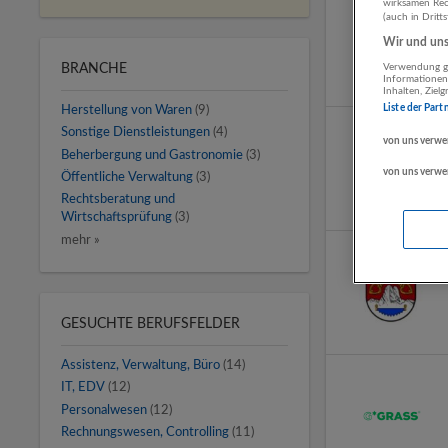
wirksamen Rech
(auch in Dritt
Wir und unse
Verwendung ge
BRANCHE
Informationen
Inhalten, Zie
Liste der Part
Herstellung von Waren
(9)
Sonstige Dienstleistungen
(4)
von uns verwe
Beherbergung und Gastronomie
(3)
von uns verwe
Öffentliche Verwaltung
(3)
Rechtsberatung und
Wirtschaftsprüfung
(3)
mehr »
GESUCHTE BERUFSFELDER
Assistenz, Verwaltung, Büro
(14)
IT, EDV
(12)
Personalwesen
(12)
Rechnungswesen, Controlling
(11)