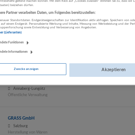
tsbehelfe geltend machen können. Mit dem Klick auf „Cookies zulassen“ stimmen Sie zu, dass wir D
staaten) beiziehen dürfen.
Chef Partie Catering
re Partner verarbeiten Daten, um Folgendes bereitzustellen:
Salzburg
Beherbergung und Gastronomie
nauer Standortdaten. Endgeräteeigenschaften zur Identifikation aktiv abfragen. Speichern von ode
 auf einem Endgerät. Personalisierte Werbung und Inhalte, Messung von Werbeleistung und der Pe
lgruppenforschung sowie Entwicklung und Verbesserung von Angeboten.
ner (Lieferanten)
ndete Funktionen
Fidas Salzburg Steuerberatung
Salzburg
ndete Informationen
Rechtsberatung und Wirtschaftsprüfung
Zwecke anzeigen
Akzeptieren
Gemeinde Annaberg-Lungötz
Annaberg-Lungötz
Öffentliche Verwaltung
GRASS GmbH
Salzburg
Herstellung von Waren