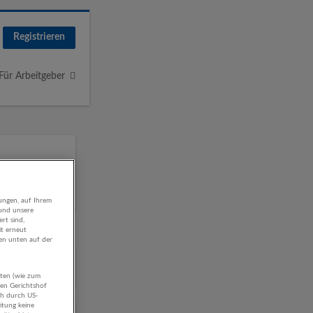
Registrieren
Für Arbeitgeber
ungen, auf Ihrem
 und unsere
rt sind,
it erneut
gen unten auf der
hmen
aten (wie zum
hen Gerichtshof
ch durch US-
itung keine