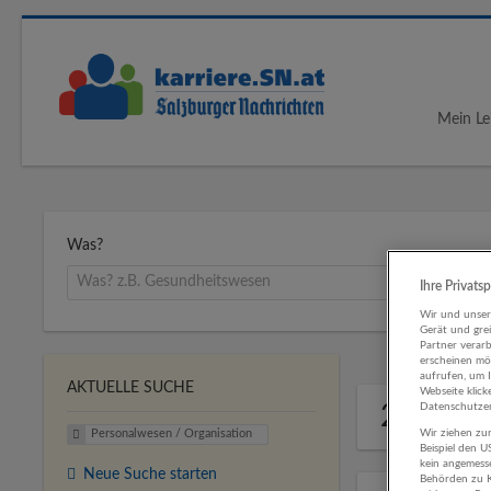
Mein Le
Was?
Ihre Privats
Wir und unse
Gerät und gre
Partner verar
erscheinen mög
aufrufen, um 
AKTUELLE SUCHE
Webseite klick
20 Pers
Datenschutzer
Wir ziehen zur
Personalwesen / Organisation
Beispiel den 
kein angemess
Neue Suche starten
Behörden zu K