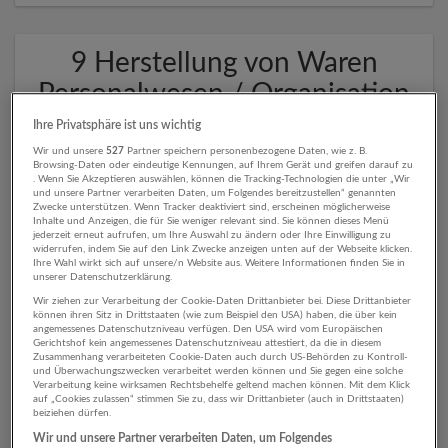
9 Herstellung von Waren
Personalwesen / Organisation
Unternehmen
Ihre Privatsphäre ist uns wichtig
Wir und unsere
527
Partner speichern personenbezogene Daten, wie z. B.
Browsing-Daten oder eindeutige Kennungen, auf Ihrem Gerät und greifen darauf zu
. Wenn Sie Akzeptieren auswählen, können die Tracking-Technologien die unter „Wir
und unsere Partner verarbeiten Daten, um Folgendes bereitzustellen“ genannten
Zwecke unterstützen. Wenn Tracker deaktiviert sind, erscheinen möglicherweise
Inhalte und Anzeigen, die für Sie weniger relevant sind. Sie können dieses Menü
jederzeit erneut aufrufen, um Ihre Auswahl zu ändern oder Ihre Einwilligung zu
widerrufen, indem Sie auf den Link Zwecke anzeigen unten auf der Webseite klicken.
Ihre Wahl wirkt sich auf unsere/n Website aus. Weitere Informationen finden Sie in
unserer Datenschutzerklärung.
Wir ziehen zur Verarbeitung der Cookie-Daten Drittanbieter bei. Diese Drittanbieter
können ihren Sitz in Drittstaaten (wie zum Beispiel den USA) haben, die über kein
GRASS GmbH
angemessenes Datenschutzniveau verfügen. Den USA wird vom Europäischen
Gerichtshof kein angemessenes Datenschutzniveau attestiert, da die in diesem
Salzburg
Zusammenhang verarbeiteten Cookie-Daten auch durch US-Behörden zu Kontroll-
und Überwachungszwecken verarbeitet werden können und Sie gegen eine solche
Herstellung von Waren
Verarbeitung keine wirksamen Rechtsbehelfe geltend machen können. Mit dem Klick
auf „Cookies zulassen“ stimmen Sie zu, dass wir Drittanbieter (auch in Drittstaaten)
beiziehen dürfen.
Wir und unsere Partner verarbeiten Daten, um Folgendes