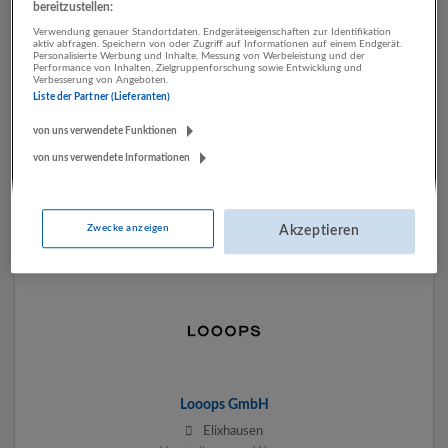
bereitzustellen:
Verwendung genauer Standortdaten. Endgeräteeigenschaften zur Identifikation
aktiv abfragen. Speichern von oder Zugriff auf Informationen auf einem Endgerät.
Personalisierte Werbung und Inhalte, Messung von Werbeleistung und der
Performance von Inhalten, Zielgruppenforschung sowie Entwicklung und
Verbesserung von Angeboten.
Liste der Partner (Lieferanten)
Hagleitner Hygiene International GmbH
von uns verwendete Funktionen
Zell am See, Salzburg, Österreich
von uns verwendete Informationen
Gesundheitswesen | Herstellung von Waren
5 Jobs
Zwecke anzeigen
Akzeptieren
Looops GmbH
Elixhausen