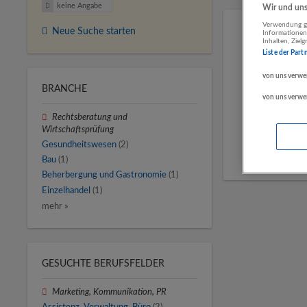
keine Angabe
Wir und unse
Verwendung ge
Neue Suche starten
Informationen
Inhalten, Zie
Liste der Part
von uns verwe
BRANCHE
von uns verwe
Rechtsberatung und
Wirtschaftsprüfung
Gesundheitswesen
(2)
Bau
(1)
Beherbergung und Gastronomie
(1)
Einzelhandel
(1)
mehr »
GESUCHTE BERUFSFELDER
Marketing, Kommunikation, PR