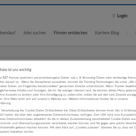
Login
benslauf
Jobs suchen
Firmen entdecken
Karriere Blog
Wo?
Umkreis
phäre ist uns wichtig
re
527
Partner speichern personenbezogene Daten, wie z. B. Browsing-Daten oder eindeutige Kenn
5 km
ifen darauf zu . Wenn Sie Akzeptieren auswählen, können die Tracking-Technologien die unter „Wir
beiten Daten, um Folgendes bereitzustellen“ genannten Zwecke unterstützen. Wenn Tracker deaktivie
licherweise Inhalte und Anzeigen, die für Sie weniger relevant sind. Sie können dieses Menü jederze
Ihre Auswahl zu ändern oder Ihre Einwilligung zu widerrufen, indem Sie auf den Link Zwecke anzei
en. Ihre Wahl wirkt sich auf unsere/n Website aus. Weitere Informationen finden Sie in unserer
klärung.
 Verarbeitung der Cookie-Daten Drittanbieter bei. Diese Drittanbieter können ihren Sitz in Drittsta
ting, Kommunikation, PR Rechtsber
USA) haben, die über kein angemessenes Datenschutzniveau verfügen. Den USA wird vom Europäisc
enes Datenschutzniveau attestiert, da die in diesem Zusammenhang verarbeiteten Cookie-Daten au
tschaftsprüfung Unternehmen
ontroll- und Überwachungszwecken verarbeitet werden können und Sie gegen eine solche Verarbe
tsbehelfe geltend machen können. Mit dem Klick auf „Cookies zulassen“ stimmen Sie zu, dass wir D
staaten) beiziehen dürfen.