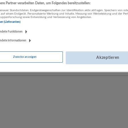
re Partner verarbeiten Daten, um Folgendes bereitzustellen:
nauer Standortdaten. Endgeräteeigenschaften zur Identifikation aktiv abfragen. Speichern von ode
 auf einem Endgerät. Personalisierte Werbung und Inhalte, Messung von Werbeleistung und der Pe
LUGSTEIN CONSULTING
lgruppenforschung sowie Entwicklung und Verbesserung von Angeboten.
Bergheim bei Salzburg
ner (Lieferanten)
Bau | Beherbergung und Gastronomie | Einzelhandel |
ndete Funktionen
Energieversorgung | Finanz- und Versicherungsleistungen |
Gesundheitswesen | Herstellung von Waren | IT-Dienstleistungen |
ndete Informationen
Kunst, Unterhaltung und Erholung | Land- und Forstwirtschaft |
Öffentliche Verwaltung | Rechtsberatung und Wirtschaftsprüfung |
Zwecke anzeigen
Akzeptieren
Sonstige Dienstleistungen | Sozialwesen | Verkehr | Verlagswesen |
Werbung und Marktforschung