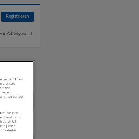
Registrieren
Für Arbeitgeber
ungen, auf Ihrem
 und unsere
rt sind,
it erneut
gen unten auf der
aten (wie zum
atung
hen Gerichtshof
ch durch US-
itung keine
rittanbieter