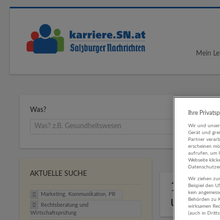
Mein Le
Was?
Ihre Privats
Wir und unse
Gerät und gre
Partner verar
erscheinen mög
aufrufen, um 
Webseite klick
Datenschutzer
AKTUELLE SUCHE
Wir ziehen zur
1 Marke
Beispiel den 
kein angemess
Marketing, Kommunikation, PR
und Wir
Behörden zu K
Rechtsberatung und
wirksamen Rech
Wirtschaftsprüfung
(auch in Dritt