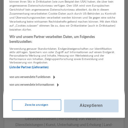
können ihren Sitz in Drittstaaten (wie zum Beispiel den USA) haben, die über kein
angemessenes Datenschutzniveau verfügen. Den USA wird vom Europäischen
Gerichtshof kein angemessenes Datenschutzniveau attestiert, da die in diesem
Zusammenhang verarbeiteten Cookie-Daten auch durch US-Behörden zu Kontroll-
1 Marketing, Kommunikation,
und Überwachungszwecken verarbeitet werden können und Sie gegen eine solche
Verarbeitung keine wirksamen Rechtsbehelfe geltend machen können. Mit dem Klick
PR Energieversorgung
auf „Cookies zulassen“ stimmen Sie zu, dass wir Drittanbieter (auch in Drittstaaten)
beiziehen dürfen.
Unternehmen
Wir und unsere Partner verarbeiten Daten, um Folgendes
bereitzustellen:
Verwendung genauer Standortdaten. Endgeräteeigenschaften zur Identifikation
aktiv abfragen. Speichern von oder Zugriff auf Informationen auf einem Endgerät.
Personalisierte Werbung und Inhalte, Messung von Werbeleistung und der
Performance von Inhalten, Zielgruppenforschung sowie Entwicklung und
Verbesserung von Angeboten.
Liste der Partner (Lieferanten)
von uns verwendete Funktionen
von uns verwendete Informationen
LUGSTEIN CONSULTING
Bergheim bei Salzburg
Zwecke anzeigen
Akzeptieren
Bau | Beherbergung und Gastronomie | Einzelhandel |
Energieversorgung | Finanz- und Versicherungsleistungen |
Gesundheitswesen | Herstellung von Waren | IT-
Dienstleistungen | Kunst, Unterhaltung und Erholung | Land-