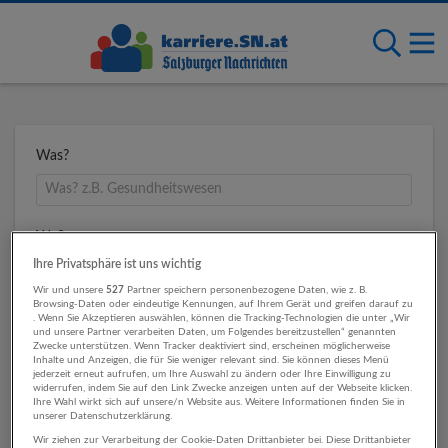
Was?
Wo?
Ihre Privatsphäre ist uns wichtig
Wir und unsere
527
Partner speichern personenbezogene Daten, wie z. B.
Browsing-Daten oder eindeutige Kennungen, auf Ihrem Gerät und greifen darauf zu
Umkreis
. Wenn Sie Akzeptieren auswählen, können die Tracking-Technologien die unter „Wir
und unsere Partner verarbeiten Daten, um Folgendes bereitzustellen“ genannten
Zwecke unterstützen. Wenn Tracker deaktiviert sind, erscheinen möglicherweise
Inhalte und Anzeigen, die für Sie weniger relevant sind. Sie können dieses Menü
jederzeit erneut aufrufen, um Ihre Auswahl zu ändern oder Ihre Einwilligung zu
widerrufen, indem Sie auf den Link Zwecke anzeigen unten auf der Webseite klicken.
Ihre Wahl wirkt sich auf unsere/n Website aus. Weitere Informationen finden Sie in
unserer Datenschutzerklärung.
Wir ziehen zur Verarbeitung der Cookie-Daten Drittanbieter bei. Diese Drittanbieter