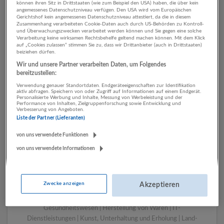
können ihren Sitz in Drittstaaten (wie zum Beispiel den USA) haben, die über kein
angemessenes Datenschutzniveau verfügen. Den USA wird vom Europäischen
Gerichtshof kein angemessenes Datenschutzniveau attestiert, da die in diesem
Zusammenhang verarbeiteten Cookie-Daten auch durch US-Behörden zu Kontroll-
1 Einkauf, Logistik, Lager
und Überwachungszwecken verarbeitet werden können und Sie gegen eine solche
Verarbeitung keine wirksamen Rechtsbehelfe geltend machen können. Mit dem Klick
Sonstige Dienstleistungen
auf „Cookies zulassen“ stimmen Sie zu, dass wir Drittanbieter (auch in Drittstaaten)
beiziehen dürfen.
Unternehmen
Wir und unsere Partner verarbeiten Daten, um Folgendes
bereitzustellen:
Verwendung genauer Standortdaten. Endgeräteeigenschaften zur Identifikation
aktiv abfragen. Speichern von oder Zugriff auf Informationen auf einem Endgerät.
Personalisierte Werbung und Inhalte, Messung von Werbeleistung und der
Performance von Inhalten, Zielgruppenforschung sowie Entwicklung und
Verbesserung von Angeboten.
Liste der Partner (Lieferanten)
von uns verwendete Funktionen
von uns verwendete Informationen
LUGSTEIN CONSULTING
Bergheim bei Salzburg
Zwecke anzeigen
Akzeptieren
Bau | Beherbergung und Gastronomie | Einzelhandel |
Energieversorgung | Finanz- und Versicherungsleistungen |
Gesundheitswesen | Herstellung von Waren | IT-
Dienstleistungen | Kunst, Unterhaltung und Erholung | Land-