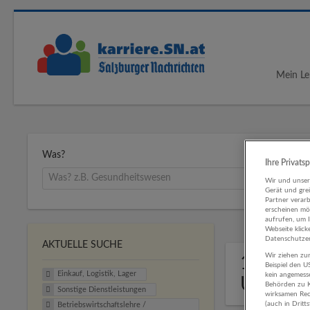
Mein Le
Was?
Ihre Privats
Wir und unse
Gerät und gre
Partner verar
erscheinen mög
aufrufen, um 
Webseite klick
Datenschutzer
AKTUELLE SUCHE
Wir ziehen zur
1 Einkau
Beispiel den 
Einkauf, Logistik, Lager
kein angemess
Untern
Behörden zu K
Sonstige Dienstleistungen
wirksamen Rech
(auch in Dritt
Betriebswirtschaftslehre /