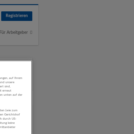
Registrieren
Für Arbeitgeber
ungen, auf Ihrem
 und unsere
rt sind,
it erneut
gen unten auf der
aten (wie zum
stungen
hen Gerichtshof
ch durch US-
itung keine
rittanbieter