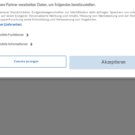
re Partner verarbeiten Daten, um Folgendes bereitzustellen:
nauer Standortdaten. Endgeräteeigenschaften zur Identifikation aktiv abfragen. Speichern von ode
LUGSTEIN CONSULTING
 auf einem Endgerät. Personalisierte Werbung und Inhalte, Messung von Werbeleistung und der Pe
lgruppenforschung sowie Entwicklung und Verbesserung von Angeboten.
Bergheim bei Salzburg
ner (Lieferanten)
Bau | Beherbergung und Gastronomie | Einzelhandel |
ndete Funktionen
Energieversorgung | Finanz- und Versicherungsleistungen |
Gesundheitswesen | Herstellung von Waren | IT-Dienstleistungen |
ndete Informationen
Kunst, Unterhaltung und Erholung | Land- und Forstwirtschaft |
Öffentliche Verwaltung | Rechtsberatung und Wirtschaftsprüfung |
Sonstige Dienstleistungen | Sozialwesen | Verkehr | Verlagswesen |
Zwecke anzeigen
Akzeptieren
Werbung und Marktforschung