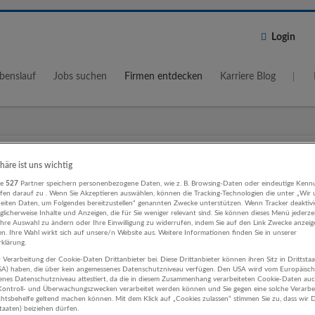
Login
benslauf
Jobs suchen
Firmen entdecken
Karriere Blog
Wo?
Umkreis
phäre ist uns wichtig
5 km
re
527
Partner speichern personenbezogene Daten, wie z. B. Browsing-Daten oder eindeutige Kenn
ifen darauf zu . Wenn Sie Akzeptieren auswählen, können die Tracking-Technologien die unter „Wir
beiten Daten, um Folgendes bereitzustellen“ genannten Zwecke unterstützen. Wenn Tracker deaktivie
licherweise Inhalte und Anzeigen, die für Sie weniger relevant sind. Sie können dieses Menü jederze
Ihre Auswahl zu ändern oder Ihre Einwilligung zu widerrufen, indem Sie auf den Link Zwecke anzei
en. Ihre Wahl wirkt sich auf unsere/n Website aus. Weitere Informationen finden Sie in unserer
klärung.
 Verarbeitung der Cookie-Daten Drittanbieter bei. Diese Drittanbieter können ihren Sitz in Drittsta
f, Logistik, Lager Sonstige Dienstlei
USA) haben, die über kein angemessenes Datenschutzniveau verfügen. Den USA wird vom Europäisc
enes Datenschutzniveau attestiert, da die in diesem Zusammenhang verarbeiteten Cookie-Daten au
ehmen
ontroll- und Überwachungszwecken verarbeitet werden können und Sie gegen eine solche Verarbe
tsbehelfe geltend machen können. Mit dem Klick auf „Cookies zulassen“ stimmen Sie zu, dass wir D
staaten) beiziehen dürfen.