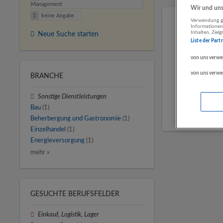
Management
Wir und unse
keine Angabe
Verwendung ge
Informationen
Inhalten, Zie
Neue Suche starten
Liste der Part
von uns verwe
von uns verwe
BRANCHE
Sonstige Dienstleistungen
Bau
(1)
Beherbergung und Gastronomie
(1)
Einzelhandel
(1)
Energieversorgung
(1)
mehr »
GESUCHTE BERUFSFELDER
Einkauf, Logistik, Lager