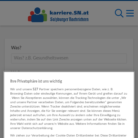
Was?
Wo?
Ihre Privatsphäre ist uns wichtig
Wir und unsere
527
Partner speichern personenbezogene Daten, wie z. B.
Browsing-Daten oder eindeutige Kennungen, auf Ihrem Gerät und greifen darauf zu
Umkreis
. Wenn Sie Akzeptieren auswählen, können die Tracking-Technologien die unter „Wir
und unsere Partner verarbeiten Daten, um Folgendes bereitzustellen“ genannten
Zwecke unterstützen. Wenn Tracker deaktiviert sind, erscheinen möglicherweise
Inhalte und Anzeigen, die für Sie weniger relevant sind. Sie können dieses Menü
jederzeit erneut aufrufen, um Ihre Auswahl zu ändern oder Ihre Einwilligung zu
widerrufen, indem Sie auf den Link Zwecke anzeigen unten auf der Webseite klicken.
Ihre Wahl wirkt sich auf unsere/n Website aus. Weitere Informationen finden Sie in
unserer Datenschutzerklärung.
Wir ziehen zur Verarbeitung der Cookie-Daten Drittanbieter bei. Diese Drittanbieter