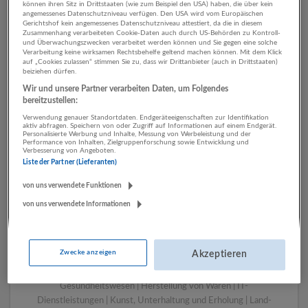
können ihren Sitz in Drittstaaten (wie zum Beispiel den USA) haben, die über kein
angemessenes Datenschutzniveau verfügen. Den USA wird vom Europäischen
Gerichtshof kein angemessenes Datenschutzniveau attestiert, da die in diesem
Zusammenhang verarbeiteten Cookie-Daten auch durch US-Behörden zu Kontroll-
1 Beratung, Consulting
und Überwachungszwecken verarbeitet werden können und Sie gegen eine solche
Verarbeitung keine wirksamen Rechtsbehelfe geltend machen können. Mit dem Klick
Energieversorgung
auf „Cookies zulassen“ stimmen Sie zu, dass wir Drittanbieter (auch in Drittstaaten)
beiziehen dürfen.
Unternehmen
Wir und unsere Partner verarbeiten Daten, um Folgendes
bereitzustellen:
Verwendung genauer Standortdaten. Endgeräteeigenschaften zur Identifikation
aktiv abfragen. Speichern von oder Zugriff auf Informationen auf einem Endgerät.
Personalisierte Werbung und Inhalte, Messung von Werbeleistung und der
Performance von Inhalten, Zielgruppenforschung sowie Entwicklung und
Verbesserung von Angeboten.
Liste der Partner (Lieferanten)
von uns verwendete Funktionen
von uns verwendete Informationen
LUGSTEIN CONSULTING
Bergheim bei Salzburg
Zwecke anzeigen
Akzeptieren
Bau | Beherbergung und Gastronomie | Einzelhandel |
Energieversorgung | Finanz- und Versicherungsleistungen |
Gesundheitswesen | Herstellung von Waren | IT-
Dienstleistungen | Kunst, Unterhaltung und Erholung | Land-