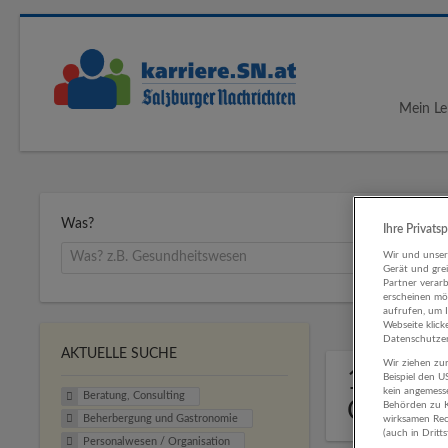
Mein Le
Was?
Ihre Privats
Wir und unse
Gerät und gre
Partner verar
erscheinen mög
aufrufen, um 
Webseite klick
Datenschutzer
AKTUELLE SUCHE
Wir ziehen zur
1 Berat
Beispiel den 
kein angemess
Beratung, Consulting
Gastro
Behörden zu K
Beherbergung und Gastronomie
wirksamen Rech
(auch in Dritt
Personalwesen / Organisation