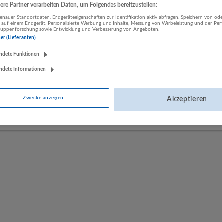
re Partner verarbeiten Daten, um Folgendes bereitzustellen:
nauer Standortdaten. Endgeräteeigenschaften zur Identifikation aktiv abfragen. Speichern von ode
 auf einem Endgerät. Personalisierte Werbung und Inhalte, Messung von Werbeleistung und der Pe
LUGSTEIN CONSULTING
lgruppenforschung sowie Entwicklung und Verbesserung von Angeboten.
ner (Lieferanten)
Bergheim bei Salzburg
Bau | Beherbergung und Gastronomie | Einzelhandel |
ndete Funktionen
Energieversorgung | Finanz- und Versicherungsleistungen |
Gesundheitswesen | Herstellung von Waren | IT-Dienstleistungen |
ndete Informationen
Kunst, Unterhaltung und Erholung | Land- und Forstwirtschaft |
Öffentliche Verwaltung | Rechtsberatung und Wirtschaftsprüfung |
Zwecke anzeigen
Akzeptieren
Sonstige Dienstleistungen | Sozialwesen | Verkehr | Verlagswesen |
Werbung und Marktforschung