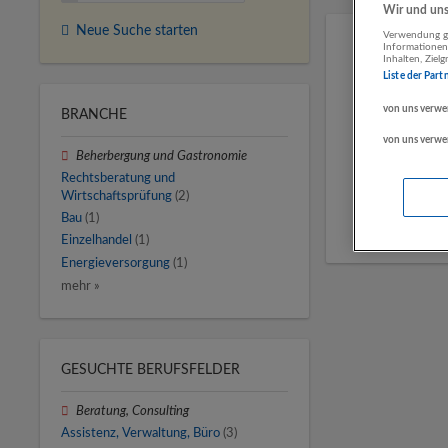
Wir und unse
Neue Suche starten
Verwendung ge
Informationen
Inhalten, Zie
Liste der Part
von uns verwe
BRANCHE
von uns verwe
Beherbergung und Gastronomie
Rechtsberatung und
Wirtschaftsprüfung
(2)
Bau
(1)
Einzelhandel
(1)
Energieversorgung
(1)
mehr »
GESUCHTE BERUFSFELDER
Beratung, Consulting
Assistenz, Verwaltung, Büro
(3)