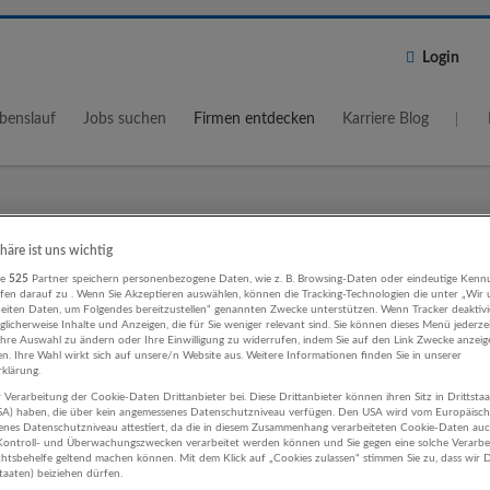
Login
benslauf
Jobs suchen
Firmen entdecken
Karriere Blog
Wo?
Umkreis
phäre ist uns wichtig
re
525
Partner speichern personenbezogene Daten, wie z. B. Browsing-Daten oder eindeutige Kenn
5 km
ifen darauf zu . Wenn Sie Akzeptieren auswählen, können die Tracking-Technologien die unter „Wir
beiten Daten, um Folgendes bereitzustellen“ genannten Zwecke unterstützen. Wenn Tracker deaktivie
licherweise Inhalte und Anzeigen, die für Sie weniger relevant sind. Sie können dieses Menü jederze
Ihre Auswahl zu ändern oder Ihre Einwilligung zu widerrufen, indem Sie auf den Link Zwecke anzei
en. Ihre Wahl wirkt sich auf unsere/n Website aus. Weitere Informationen finden Sie in unserer
klärung.
 Verarbeitung der Cookie-Daten Drittanbieter bei. Diese Drittanbieter können ihren Sitz in Drittsta
ung, Consulting Beherbergung und
USA) haben, die über kein angemessenes Datenschutzniveau verfügen. Den USA wird vom Europäisc
enes Datenschutzniveau attestiert, da die in diesem Zusammenhang verarbeiteten Cookie-Daten au
nomie Unternehmen
ontroll- und Überwachungszwecken verarbeitet werden können und Sie gegen eine solche Verarbe
tsbehelfe geltend machen können. Mit dem Klick auf „Cookies zulassen“ stimmen Sie zu, dass wir D
staaten) beiziehen dürfen.