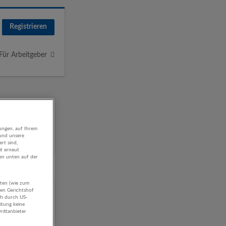
Registrieren
Für Arbeitgeber
ungen, auf Ihrem
 und unsere
rt sind,
it erneut
gen unten auf der
aten (wie zum
hen Gerichtshof
ch durch US-
itung keine
rittanbieter