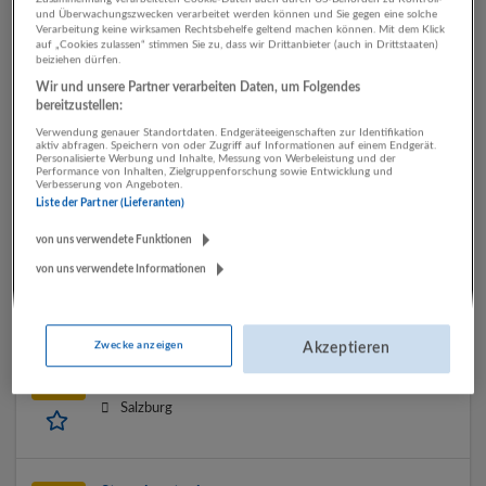
Hallein
und Überwachungszwecken verarbeitet werden können und Sie gegen eine solche
Verarbeitung keine wirksamen Rechtsbehelfe geltend machen können. Mit dem Klick
auf „Cookies zulassen“ stimmen Sie zu, dass wir Drittanbieter (auch in Drittstaaten)
beiziehen dürfen.
Immobilienbuchhalter: in
Wir und unsere Partner verarbeiten Daten, um Folgendes
bereitzustellen:
25.06.2026,
Rehrl + Partner Personalberatung GmbH
Verwendung genauer Standortdaten. Endgeräteeigenschaften zur Identifikation
Salzburg
aktiv abfragen. Speichern von oder Zugriff auf Informationen auf einem Endgerät.
Personalisierte Werbung und Inhalte, Messung von Werbeleistung und der
Performance von Inhalten, Zielgruppenforschung sowie Entwicklung und
Verbesserung von Angeboten.
Liste der Partner (Lieferanten)
Finanzbuchhalter:in in TZ oder VZ
von uns verwendete Funktionen
22.05.2026,
Rehrl + Partner Personalberatung GmbH
von uns verwendete Informationen
Salzburg
Zwecke anzeigen
Akzeptieren
Wirtschaftsprüfer:in
20.05.2026,
Rehrl + Partner Personalberatung GmbH
Salzburg