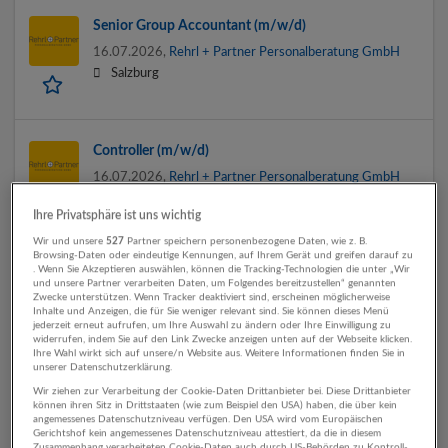
Senior Group Accountant (m/w/d)
16.07.2026,
Rehrl + Partner Personalberatung GmbH
Salzburg
Controller (m/w/d)
16.07.2026,
Rehrl + Partner Personalberatung GmbH
Hallein
Ihre Privatsphäre ist uns wichtig
Wir und unsere
527
Partner speichern personenbezogene Daten, wie z. B.
Browsing-Daten oder eindeutige Kennungen, auf Ihrem Gerät und greifen darauf zu
. Wenn Sie Akzeptieren auswählen, können die Tracking-Technologien die unter „Wir
Head of Financial Planning & Analysis
und unsere Partner verarbeiten Daten, um Folgendes bereitzustellen“ genannten
Zwecke unterstützen. Wenn Tracker deaktiviert sind, erscheinen möglicherweise
10.07.2026,
Rehrl + Partner Personalberatung GmbH
Inhalte und Anzeigen, die für Sie weniger relevant sind. Sie können dieses Menü
Salzburg
jederzeit erneut aufrufen, um Ihre Auswahl zu ändern oder Ihre Einwilligung zu
widerrufen, indem Sie auf den Link Zwecke anzeigen unten auf der Webseite klicken.
Ihre Wahl wirkt sich auf unsere/n Website aus. Weitere Informationen finden Sie in
unserer Datenschutzerklärung.
Wir ziehen zur Verarbeitung der Cookie-Daten Drittanbieter bei. Diese Drittanbieter
(Bilanz-) Buchhalter:in
können ihren Sitz in Drittstaaten (wie zum Beispiel den USA) haben, die über kein
angemessenes Datenschutzniveau verfügen. Den USA wird vom Europäischen
26.06.2026,
Rehrl + Partner Personalberatung GmbH
Gerichtshof kein angemessenes Datenschutzniveau attestiert, da die in diesem
Zusammenhang verarbeiteten Cookie-Daten auch durch US-Behörden zu Kontroll-